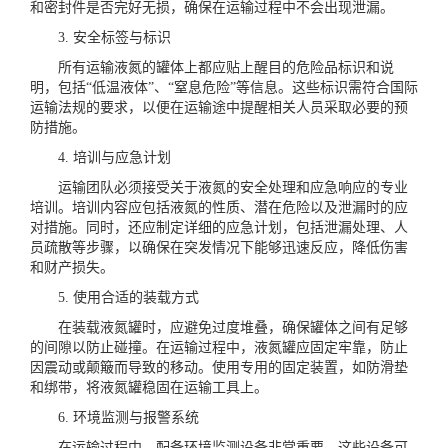
和密封件是否完好无损，确保在运输过程中不会出现泄漏。
3. 安全标签与标识
所有运输液氮的罐体上都应贴上醒目的危险品标识和说
明，包括“低温液体”、“窒息危险”等信息。这些标识需符合国际
运输法规的要求，以便在运输途中提醒相关人员采取必要的预
防措施。
4. 培训与应急计划
运输团队必须接受关于液氮的安全处理和应急响应的专业
培训。培训内容应包括液氮的性质、潜在危险以及泄漏时的应
对措施。同时，还应制定详细的应急计划，包括泄漏处理、人
员疏散等步骤，以确保在突发情况下能够迅速反应，降低伤害
和财产损失。
5. 使用合适的装载方式
在装载液氮罐时，应避免过度堆叠，确保罐体之间有足够
的间隙以防止碰撞。在运输过程中，液氮罐应固定牢靠，防止
因震动或颠簸而导致的移动。使用专用的固定装置，如防滑垫
和绑带，将液氮罐稳固在运输工具上。
6. 环境监测与报警系统
在运输过程中，配备环境监测设备非常重要。这些设备可