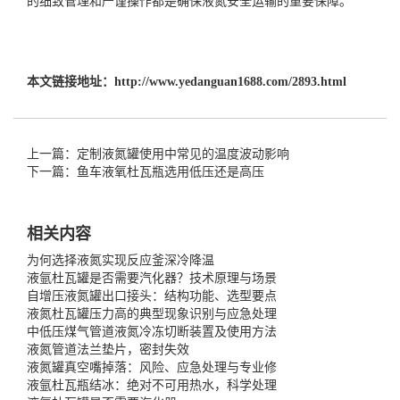
的细致管理和严谨操作都是确保液氮安全运输的重要保障。
本文链接地址：
http://www.yedanguan1688.com/2893.html
上一篇： 定制液氮罐使用中常见的温度波动影响
下一篇：鱼车液氧杜瓦瓶选用低压还是高压
相关内容
为何选择液氮实现反应釜深冷降温
液氩杜瓦罐是否需要汽化器？技术原理与场景
自增压液氮罐出口接头：结构功能、选型要点
液氮杜瓦罐压力高的典型现象识别与应急处理
中低压煤气管道液氮冷冻切断装置及使用方法
液氮管道法兰垫片，密封失效
液氮罐真空嘴掉落：风险、应急处理与专业修
液氩杜瓦瓶结冰：绝对不可用热水，科学处理