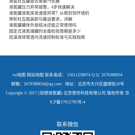
液氩杜瓦罐是否需要汽化器
液氮罐压力异常报警，4步快速解决
液氮罐液氮挥发速度异常？从密封到环境的
带轮杜瓦瓶装卸与搬运要求，详解
液氮罐罐体外部结冰还能正常使用吗
固定式液氮储罐的全面检验周期是多少
低温液体管道内流速控制标准与实践指南
txt地图
网站地图
联系电话： 15611258074 Q Q: 2678388834
邮箱：2678388834@qq.com 地址：北京市大兴区盛顺街20号
Copyright © 2017 (班德液氮罐) 北京德世科技有限公司 版权所有
京
ICP备17012785号-4
联系微信