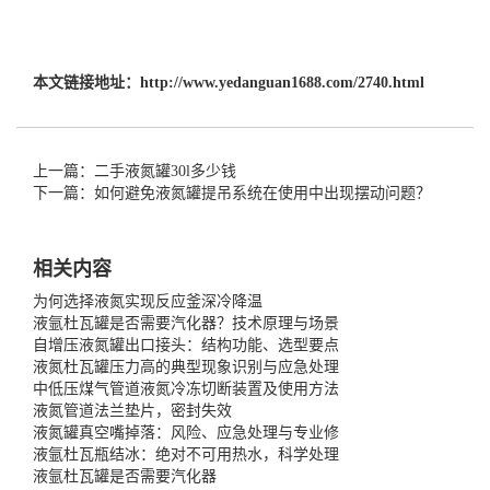
本文链接地址：
http://www.yedanguan1688.com/2740.html
上一篇：二手液氮罐30l多少钱
下一篇：如何避免液氮罐提吊系统在使用中出现摆动问题？
相关内容
为何选择液氮实现反应釜深冷降温
液氩杜瓦罐是否需要汽化器？技术原理与场景
自增压液氮罐出口接头：结构功能、选型要点
液氮杜瓦罐压力高的典型现象识别与应急处理
中低压煤气管道液氮冷冻切断装置及使用方法
液氮管道法兰垫片，密封失效
液氮罐真空嘴掉落：风险、应急处理与专业修
液氩杜瓦瓶结冰：绝对不可用热水，科学处理
液氩杜瓦罐是否需要汽化器