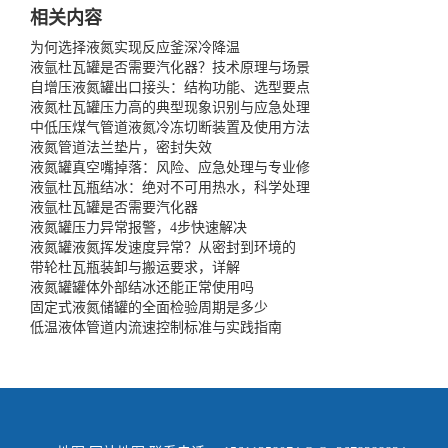
相关内容
为何选择液氮实现反应釜深冷降温
液氩杜瓦罐是否需要汽化器？技术原理与场景
自增压液氮罐出口接头：结构功能、选型要点
液氮杜瓦罐压力高的典型现象识别与应急处理
中低压煤气管道液氮冷冻切断装置及使用方法
液氮管道法兰垫片，密封失效
液氮罐真空嘴掉落：风险、应急处理与专业修
液氩杜瓦瓶结冰：绝对不可用热水，科学处理
液氩杜瓦罐是否需要汽化器
液氮罐压力异常报警，4步快速解决
液氮罐液氮挥发速度异常？从密封到环境的
带轮杜瓦瓶装卸与搬运要求，详解
液氮罐罐体外部结冰还能正常使用吗
固定式液氮储罐的全面检验周期是多少
低温液体管道内流速控制标准与实践指南