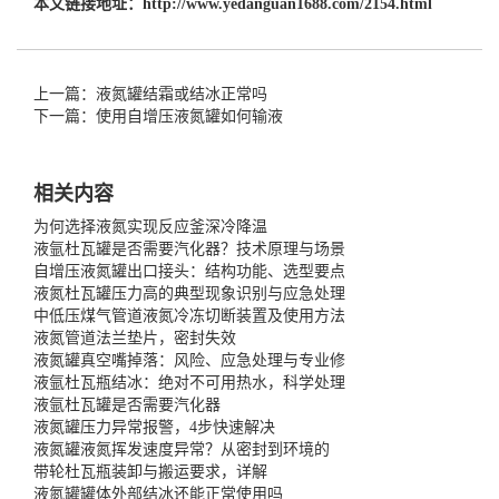
本文链接地址：
http://www.yedanguan1688.com/2154.html
上一篇：液氮罐结霜或结冰正常吗
下一篇：使用自增压液氮罐如何输液
相关内容
为何选择液氮实现反应釜深冷降温
液氩杜瓦罐是否需要汽化器？技术原理与场景
自增压液氮罐出口接头：结构功能、选型要点
液氮杜瓦罐压力高的典型现象识别与应急处理
中低压煤气管道液氮冷冻切断装置及使用方法
液氮管道法兰垫片，密封失效
液氮罐真空嘴掉落：风险、应急处理与专业修
液氩杜瓦瓶结冰：绝对不可用热水，科学处理
液氩杜瓦罐是否需要汽化器
液氮罐压力异常报警，4步快速解决
液氮罐液氮挥发速度异常？从密封到环境的
带轮杜瓦瓶装卸与搬运要求，详解
液氮罐罐体外部结冰还能正常使用吗