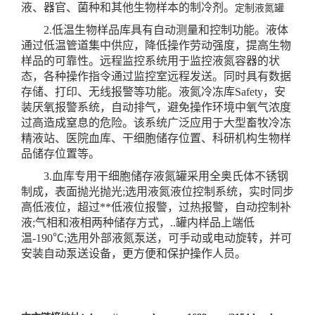
液、器官、菌种和其他生物样本的制冷剂。
定制液氮罐
2.低温生物样品库具有自动测量和控制功能。液体
通过低温管道集中供应，降低操作劳动强度，提高生物
样品的可靠性。远程监控系统用于监控液氮容器的状
态，各种操作指令通过监控室远程发送。同时具有数据
存储、打印、无线报警等功能。液氮冷冻库Safety，安
装厌氧报警系统，自动排气，避免操作环境中氧气浓度
过高造成窒息的危险。该系统广泛应用于大型畜牧冷冻
精液站、医院血库、干细胞储存位置、科研机构生物样
品储存位置等。
3.血库专用干细胞储存液氮罐采用全奥氏体不锈钢
制成，表面抛光抛光;选用液氮液位控制系统，实时同步
高低液位，超过**低液位报警，过热报警，自动控制补
液;气相和液相两种储存方式，..罐内样品上端低
温-190℃;选用外部液氮泵送，可手动或电动旋转，并可
安装自动泵送设备，更方便和保护操作人员。