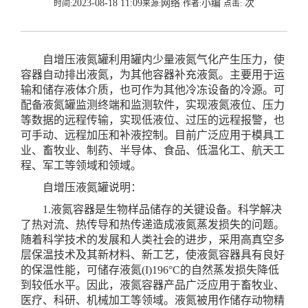
2023-08-18 11:09
网络
小编
次
时间:
来源:
作者:
点击:
自增压液氮罐利用罐内少量液氮气化产生压力，使
容器自动排出液氮，为其他容器补充液氮。主要用于运
输和储存液体介质，也可作为其他冷冻设备的冷源。可
配备液氮罐监测终端和监测软件，实现液氮液位、压力
等数据的远程传输，实现低液位、过压的远程报警，也
可手动、远程加压和补液控制。目前广泛应用于模具工
业、畜牧业、制药、半导体、食品、低温化工、航天工
程、军工等领域和领域。
自增压液氮罐说明：
1.液氮容器是生物样品储存的关键设备。科学解决
了热对流、热传导和热传递造成液氮蒸发损失的问题。
随着科学技术的发展和人类社会的进步，采用高真空多
层保温技术及其新材料、新工艺，使液氮容器具有良好
的保温性能，可储存液氮(I)196°C的自然蒸发损失降低
到较低水平。因此，液氮容器产品广泛应用于畜牧业、
医疗、科研、机械加工等领域。液氮被用作储存动物精