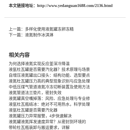
本文链接地址：
http://www.yedanguan1688.com/2136.html
上一篇：多样化使用液氮罐冻卵冻精
下一篇：液氮制作冰淇淋
相关内容
为何选择液氮实现反应釜深冷降温
液氩杜瓦罐是否需要汽化器？技术原理与场景
自增压液氮罐出口接头：结构功能、选型要点
液氮杜瓦罐压力高的典型现象识别与应急处理
中低压煤气管道液氮冷冻切断装置及使用方法
液氮管道法兰垫片，密封失效
液氮罐真空嘴掉落：风险、应急处理与专业修
液氩杜瓦瓶结冰：绝对不可用热水，科学处理
液氩杜瓦罐是否需要汽化器
液氮罐压力异常报警，4步快速解决
液氮罐液氮挥发速度异常？从密封到环境的
带轮杜瓦瓶装卸与搬运要求，详解