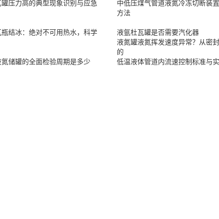
瓦罐压力高的典型现象识别与应急
中低压煤气管道液氮冷冻切断装
方法
瓦瓶结冰：绝对不可用热水，科学
液氩杜瓦罐是否需要汽化器
液氮罐液氮挥发速度异常？从密
的
液氮储罐的全面检验周期是多少
低温液体管道内流速控制标准与