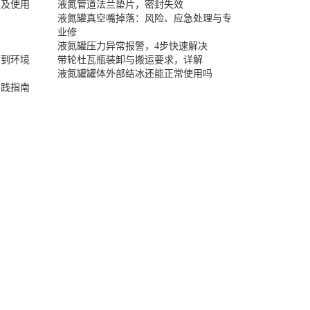
置及使用
液氮管道法兰垫片，密封失效
液氮罐真空嘴掉落：风险、应急处理与专
业修
液氮罐压力异常报警，4步快速解决
封到环境
带轮杜瓦瓶装卸与搬运要求，详解
液氮罐罐体外部结冰还能正常使用吗
实践指南