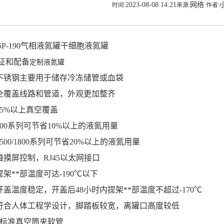
2023-08-08 14:21
网络
时间:
来源:
作者:
P-190气相液氮罐干细胞液氮罐
和配备
定制液氮罐
锈钢主要用于储存冷冻储管或血袋
覆盖线路和管道，外观更加整齐
5%以上真空覆盖
00系列可节省10%以上的液氮用量
00/1800系列可节省20%以上的液氮用量
摸屏控制，RJ45以太网接口
架**部温度可达-190℃以下
盖温度稳定，开盖后48小时内提架**部温度不超过-170℃
合人体工程学设计，脚踏板较宽，离罐口高度较低
标准真空筒夹软管