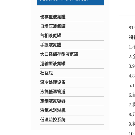
储存型液氮罐
自增压液氮罐
815
气相液氮罐
特征
手提液氮罐
1.不
大口径储存型液氮罐
2.全
运输型液氮罐
3.9
杜瓦瓶
4.8
深冷处理设备
5.15
液氮低温管道
6.触
定制液氮容器
7.提
液氮冰淇淋机
8.开
低温监控系统
9.符
10.