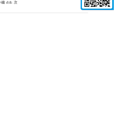
小编
次
点击: