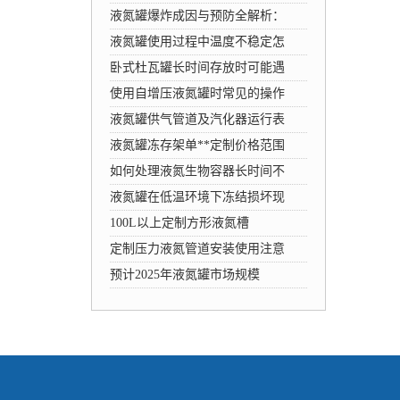
液氮罐爆炸成因与预防全解析：
液氮罐使用过程中温度不稳定怎
卧式杜瓦罐长时间存放时可能遇
使用自增压液氮罐时常见的操作
液氮罐供气管道及汽化器运行表
液氮罐冻存架单**定制价格范围
如何处理液氮生物容器长时间不
液氮罐在低温环境下冻结损坏现
100L以上定制方形液氮槽
定制压力液氮管道安装使用注意
预计2025年液氮罐市场规模