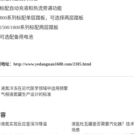
标配自动充液和热流旁通功能
800系列标配单层踏板，可选择两层踏板
500/1800系列标配两层踏板
可选配备用电池
接地址：
http://www.yedanguan1688.com/2105.html
：液氮冷冻在近代医学领域中运用频繁
：气相液氮罐生产设计的标准
内容
择液氮实现反应釜深冷降温
液氩杜瓦罐是否需要汽化器？技
场景