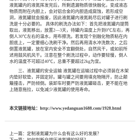
液氮罐内的液氮挥发完后，所剩遗漏物质很快融化，变成液态
物质而附在内胆上，会对铝合金的内胆造成腐蚀，若形成空
洞，液氮罐就会报废，因此液氮罐内液氮耗尽后对罐子进行刷
洗是十分必要的。 具体的刷洗办法如下：首先把液氮罐内提筒
取出，液氮移出，放置2—3天，待罐内温度上升到0℃左右，再
倒人30℃左右的温水，用布擦洗。若发现个别融化物质粘在内
胆底上，一定要细心洗刷干净。然后再用清水冲洗数次，之后
倒置液氮罐，放在室内安全不宜翻倒处，自然风干，或如前所
述用鼓风机风干。注意在整个刷洗过程中，动作要轻慢，倒人
水的温度不可超过40℃，总重不要超过2kg为宜。
三、液氮罐的安全运输 液氮罐在运输过程中必须装在木架
内垫好软垫，并固定好。罐与罐之间要用填充物隔开，防止颠
簸撞击，严防倾倒。装卸车时要严防液氮罐碰击，更不能在地
上随意拖拉，以免减少液氮罐的使用寿命。
本文链接地址：
http://www.yedanguan1688.com/1928.html
上一篇：定制液氮罐为什么会有这么好的发展？
下一篇：如何判断自增压液氮罐的好坏？