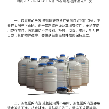
2021-02-24 14:11
班德液氮罐
次
时间:
来源:
作者:
点击:
一、
液氮罐
的放置 液氮罐要存放在通风良好的阴凉处，不
要在太阳光下直晒。由于其制造严谨及其固有特性，无论在使
用或存放时，液氮罐均不准倾斜、横放、倒置、堆压、相互撞
击或与其他物件碰撞，要做到轻拿轻放并始终保持直立。
二、液氮罐的清洗 液氮罐闲置不用时，液氮罐的清洗要用
清水冲洗干净，将水排净，用鼓风机吹干，常温下放置待用。