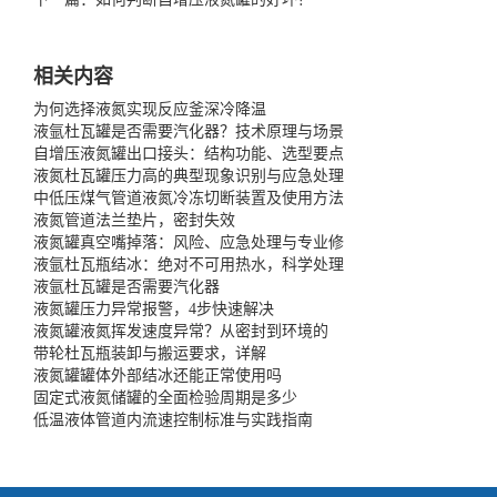
相关内容
为何选择液氮实现反应釜深冷降温
液氩杜瓦罐是否需要汽化器？技术原理与场景
自增压液氮罐出口接头：结构功能、选型要点
液氮杜瓦罐压力高的典型现象识别与应急处理
中低压煤气管道液氮冷冻切断装置及使用方法
液氮管道法兰垫片，密封失效
液氮罐真空嘴掉落：风险、应急处理与专业修
液氩杜瓦瓶结冰：绝对不可用热水，科学处理
液氩杜瓦罐是否需要汽化器
液氮罐压力异常报警，4步快速解决
液氮罐液氮挥发速度异常？从密封到环境的
带轮杜瓦瓶装卸与搬运要求，详解
液氮罐罐体外部结冰还能正常使用吗
固定式液氮储罐的全面检验周期是多少
低温液体管道内流速控制标准与实践指南