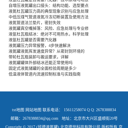
自增压液氮罐出口接头：结构功能、选型要点
液氮杜瓦罐压力高的典型现象识别与应急处理
中低压煤气管道液氮冷冻切断装置及使用方法
液氮管道法兰垫片，密封失效
液氮罐真空嘴掉落：风险、应急处理与专业修
液氩杜瓦瓶结冰：绝对不可用热水，科学处理
液氩杜瓦罐是否需要汽化器
液氮罐压力异常报警，4步快速解决
液氮罐液氮挥发速度异常？从密封到环境的
带轮杜瓦瓶装卸与搬运要求，详解
液氮罐罐体外部结冰还能正常使用吗
固定式液氮储罐的全面检验周期是多少
低温液体管道内流速控制标准与实践指南
txt地图
网站地图
联系电话： 15611258074 Q Q: 2678388834
邮箱：2678388834@qq.com 地址：北京市大兴区盛顺街20号
Copyright © 2017 (班德液氮罐) 北京德世科技有限公司 版权所有
京