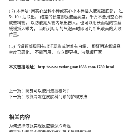
( 2) 木棒法: 用实心塑料小棒或实心小木棒插入液氮罐底部， 过
5~ 10 s 后取出， 结霜的长度即是液面高度。千万不要用空心棒
或塑料管， 以防液氮从管内喷出伤人。也可以用长而粗的铁丝
缓缓插入罐内， 当听到咕咕的气泡声时即可判断出液面的大致
位置。
( 3) 当罐颈部周围有出汗现象或附着有白霜， 即证明液氮罐真
空度已恶化， 不能再用， 应立即更换。
液氮罐厂家
本文链接地址：
http://www.yedanguan1688.com/1780.html
上一篇：防身可以使用液氮枪吗？
下一篇：液氮冷冻在皮肤科门诊的护理方法
相关内容
为何选择液氮实现反应釜深冷降温
液氩杜瓦罐是否需要汽化器？技术原理与场景