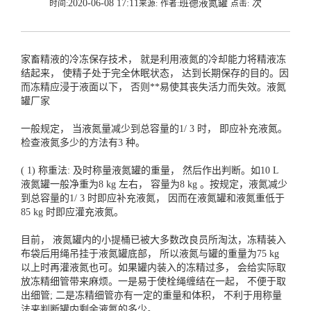
2020-06-08 17:11
班德液氮罐
次
时间:
来源:
作者:
点击:
家畜精液的冷冻保存技术， 就是利用液氮的冷却能力将精液冻
结起来， 使精子处于完全休眠状态， 达到长期保存的目的。因
而冻精应浸于液面以下， 否则**易使其丧失活力而失效。
液氮
罐厂家
一般规定， 当液氮量减少到总容量的1/ 3 时， 即应补充液氮。
检查液氮多少的方法有3 种。
( 1) 称重法: 及时称量液氮罐的重量， 然后作出判断。如10 L
液氮罐一般净重为8 kg 左右， 容量为8 kg 。按规定，液氮减少
到总容量的1/ 3 时即应补充液氮， 因而在液氮罐和液氮重低于
85 kg 时即应灌充液氮。
目前， 液氮罐内的小提桶已被大多数改良员所淘汰，冻精装入
布袋后用绳吊挂于液氮罐底部， 所以液氮与罐的重量为75 kg
以上时再灌液氮也可。如果罐内装入的冻精过多， 会给实际取
放冻精细管带来麻烦。一是易于使栓绳缠结在一起， 不便于取
出细管; 二是冻精细管亦有一定的重量和体积， 不利于用称量
法来判断罐内剩余液氮的多少。