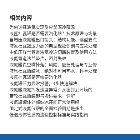
相关内容
为何选择液氮实现反应釜深冷降温
液氩杜瓦罐是否需要汽化器？技术原理与场景
自增压液氮罐出口接头：结构功能、选型要点
液氮杜瓦罐压力高的典型现象识别与应急处理
中低压煤气管道液氮冷冻切断装置及使用方法
液氮管道法兰垫片，密封失效
液氮罐真空嘴掉落：风险、应急处理与专业修
液氩杜瓦瓶结冰：绝对不可用热水，科学处理
液氩杜瓦罐是否需要汽化器
液氮罐压力异常报警，4步快速解决
液氮罐液氮挥发速度异常？从密封到环境的
带轮杜瓦瓶装卸与搬运要求，详解
液氮罐罐体外部结冰还能正常使用吗
固定式液氮储罐的全面检验周期是多少
低温液体管道内流速控制标准与实践指南