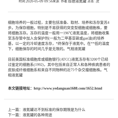
2020-05-09 09:56
班德液氮罐
次
时间:
来源:
作者:
点击:
细胞培养的一般过程，主要包括准备、取材、培养和冻存复苏4
步。为保存细胞，特别是不易获得的突变型细胞或细胞株，要
将细胞冻存。冻存的温度一般用一196℃液氮温度，将细胞收集
至冻存管中加入含保护剂(一般为二甲基亚砜或gan油)的培养
基，以一定的冷却速度冻存，*终保存于液氮中。在**低的温度
下，细胞保存的时间几乎是无限的。
气相液氮罐
目前美国标准细胞库或细胞银行(ATCC)液氮冻存有3200个已经
过鉴定的细胞系(1992)，其中包括来自正常人和各种疾病患者的
皮肤成纤维细胞系和来自不同物种的近75个杂交瘤细胞株。
气
相液氮罐
本文链接地址：
http://www.yedanguan1688.com/1652.html
上一篇：液氮罐达不到标准的保存期限是为什么
下一篇：液氮罐的各种用途