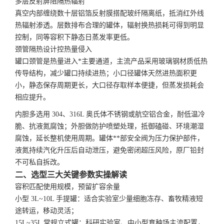
多层反射屏阻隔热辐射
真空内部缠绕数十层铝箔反射膜搭配玻纤隔离纸，抵消红外线
热辐射渗透。层数排布合理的罐体，辐射换热损耗可得到明显
控制，同等容积下静态日蒸发率更低。
颈管隔热设计控热量侵入
罐口颈管是热量进入*主要通道，主流产品采用玻璃钢材质低热
传导结构，减少罐口持续进热；小口径罐体天然进热面积更
小，静态保存周期更长，大口径存取样本便捷，但蒸发损耗会
相应提升。
内胆多选用 304、316L 奥氏体不锈钢或航空铝合金，耐低温冷
脆、抗液氮腐蚀；外胆做防护喷塑处理，抵御磕碰、环境潮湿
腐蚀，延长整机使用周期。罐体**部安全阀为压力保护部件，
液氮持续汽化升压后自动泄压，避免密闭超压风险，原厂铅封
不可私自拆改。
二、选型三大关键参数实操解读
容积匹配使用规模，预留扩容余量
小型 3L~10L 手提罐：适合实验室少量细胞冻存、畜牧精液短
途转运，移动灵活；
15L~35L 常规立式罐：科研实验室、中小型育种场主流配置，