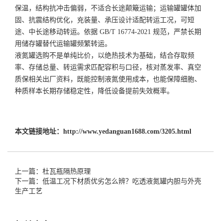
保温，结构抗冲击偏弱，不适合长途颠簸运输；运输罐罐体加
固、抗震结构优化，充装量、承压设计适配转运工况，可短
途、中长途移动转运。依据 GB/T 16774-2021 规范，严禁长期
用储存罐替代运输罐频繁转运。
液氮罐选购不是单纯比价，以绝热技术为基础，结合存取频
率、存储总量、转运需求匹配容积与口径，核对蒸发率、真空
质保相关出厂资料，既能控制液氮使用成本，也能保障细胞、
种质样本长期存储稳定性，降低设备提前失效概率。
本文链接地址：
http://www.yedanguan1688.com/3205.html
上一篇：杜瓦瓶隔热原理
下一篇：低温工况下材质优劣怎么辨？吃透液氮罐内胆与外壳
生产工艺