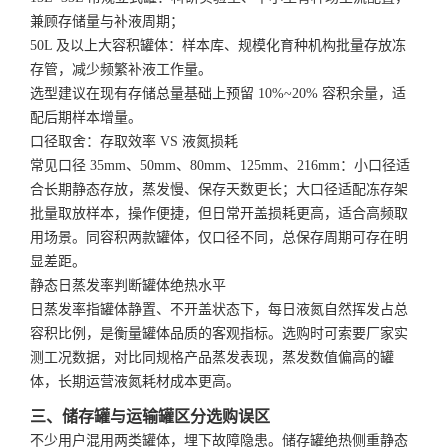
兼顾存储量与补液周期；
50L 及以上大容积罐体：样本库、规模化育种机构批量存放冻
存管，减少频繁补液工作量。
选型建议在现有存储总量基础上预留 10%~20% 容积余量，适
配后期样本增量。
口径取舍：存取效率 VS 液氮损耗
常见口径 35mm、50mm、80mm、125mm、216mm：小口径适
合长期静态存放，蒸发慢、保存天数更长；大口径适配冻存架
批量取放样本，操作便捷，但日常开盖损耗更高，适合高频取
用场景。同容积两款罐体，仅口径不同，总保存周期可存在明
显差距。
静态日蒸发率判断罐体绝热水平
日蒸发率指罐体静置、不开盖状态下，每日液氮自然挥发占总
容积比例，是衡量罐体品质的客观指标。选购时可索要厂家实
测工况数据，对比同规格产品蒸发表现，蒸发数值偏高的罐
体，长期运营液氮耗材成本更高。
三、储存罐与运输罐区分选购误区
不少用户混用两类罐体，埋下故障隐患。储存罐绝热侧重静态