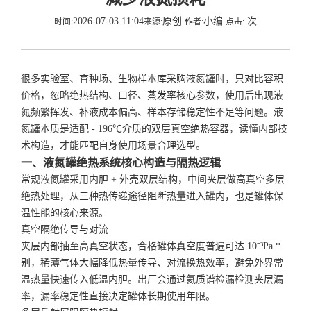
2026-07-03 11:04
原创
小编
次
时间:
来源:
作者:
点击:
很多实验室、育种场、生物样本库采购液氮罐时，只对比容积
价格，忽略绝热结构、口径、蒸发率核心参数，使用后出现液
氮频繁挥发、补液成本偏高、样本存储稳定性不足等问题。液
氮罐本质是适配 - 196℃介质的双层真空绝热容器，读懂内部技
术构造，才能匹配自身使用场景合理选型。
一、液氮罐绝热系统核心构造与隔热逻辑
常规液氮罐采用内胆 + 外壳双层结构，中间夹层做高真空多层
绝热处理，从三种热传递途径阻断热量进入罐内，也是罐体保
温性能的核心来源。
真空隔绝传导与对流
夹层内部抽至高真空状态，合格罐体真空度普遍可达 10⁻³Pa *
别，稀薄气体大幅降低热量传导、对流换热效率，避免外界常
温热量快速传入低温内胆。出厂会通过氦质谱检漏检测夹层漏
率，漏率稳定性直接决定罐体长期使用年限。