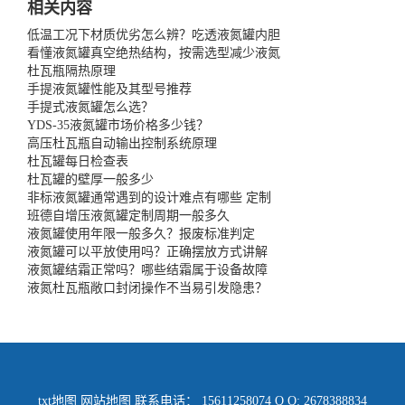
相关内容
低温工况下材质优劣怎么辨？吃透液氮罐内胆
看懂液氮罐真空绝热结构，按需选型减少液氮
杜瓦瓶隔热原理
手提液氮罐性能及其型号推荐
手提式液氮罐怎么选？
YDS-35液氮罐市场价格多少钱？
高压杜瓦瓶自动输出控制系统原理
杜瓦罐每日检查表
杜瓦罐的壁厚一般多少
非标液氮罐通常遇到的设计难点有哪些 定制
班德自增压液氮罐定制周期一般多久
液氮罐使用年限一般多久？报废标准判定
液氮罐可以平放使用吗？正确摆放方式讲解
液氮罐结霜正常吗？哪些结霜属于设备故障
液氮杜瓦瓶敞口封闭操作不当易引发隐患？
txt地图
网站地图
联系电话： 15611258074 Q Q: 2678388834