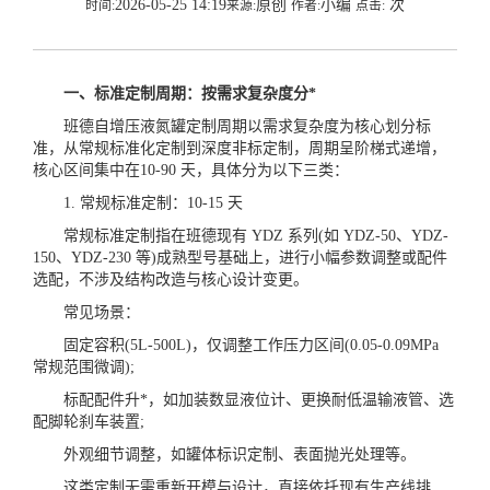
2026-05-25 14:19
原创
小编
次
时间:
来源:
作者:
点击:
一、标准定制周期：按需求复杂度分*
班德自增压液氮罐定制周期以需求复杂度为核心划分标
准，从常规标准化定制到深度非标定制，周期呈阶梯式递增，
核心区间集中在10-90 天，具体分为以下三类：
1. 常规标准定制：10-15 天
常规标准定制指在班德现有 YDZ 系列(如 YDZ-50、YDZ-
150、YDZ-230 等)成熟型号基础上，进行小幅参数调整或配件
选配，不涉及结构改造与核心设计变更。
常见场景：
固定容积(5L-500L)，仅调整工作压力区间(0.05-0.09MPa
常规范围微调);
标配配件升*，如加装数显液位计、更换耐低温输液管、选
配脚轮刹车装置;
外观细节调整，如罐体标识定制、表面抛光处理等。
这类定制无需重新开模与设计，直接依托现有生产线排