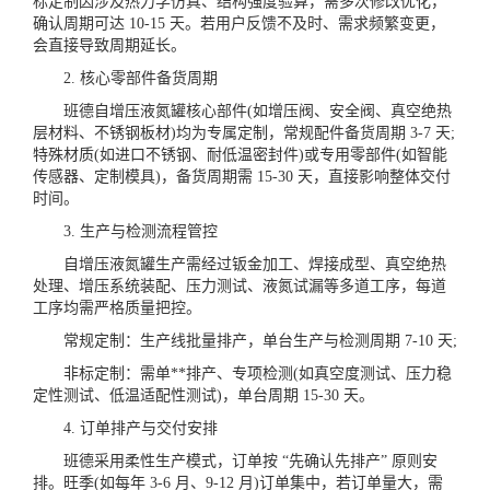
标定制因涉及热力学仿真、结构强度验算，需多次修改优化，
确认周期可达 10-15 天。若用户反馈不及时、需求频繁变更，
会直接导致周期延长。
2. 核心零部件备货周期
班德自增压液氮罐核心部件(如增压阀、安全阀、真空绝热
层材料、不锈钢板材)均为专属定制，常规配件备货周期 3-7 天;
特殊材质(如进口不锈钢、耐低温密封件)或专用零部件(如智能
传感器、定制模具)，备货周期需 15-30 天，直接影响整体交付
时间。
3. 生产与检测流程管控
自增压液氮罐生产需经过钣金加工、焊接成型、真空绝热
处理、增压系统装配、压力测试、液氮试漏等多道工序，每道
工序均需严格质量把控。
常规定制：生产线批量排产，单台生产与检测周期 7-10 天;
非标定制：需单**排产、专项检测(如真空度测试、压力稳
定性测试、低温适配性测试)，单台周期 15-30 天。
4. 订单排产与交付安排
班德采用柔性生产模式，订单按 “先确认先排产” 原则安
排。旺季(如每年 3-6 月、9-12 月)订单集中，若订单量大，需