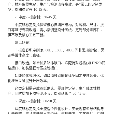
产，材料备货充足，生产与检测流程高效，是*常见的定制类
型，周期稳定在 10-15 天。
2. 中度非标定制：30-45 天
中度非标定制指保留核心自增压结构，对容积、尺寸、接
口等进行专项改造，需小幅调整设计图纸、定制部分零部件，
但不涉及核心工艺革新。
常见场景：
非标准容积定制(如 80L、180L、400L 等非常规规格)，需
调整罐体高度与直径;
接口改造，如增加多路排液口、适配特殊规格(如 DN20)管
路接口、加装远程增压控制接口;
功能简化或强化，如取消移动脚轮适配固定安装场景、优
化增压盘管提升升压效率。
这类定制需完成图纸确认、零部件定制、生产线柔性排
产，同时增加专项检测环节，周期延长至 30-45 天。
3. 深度非标定制：60-90 天
深度非标定制指全流程个性化设计，突破现有型号结构与
功能框架，需从零开展方案设计、模具开发、工艺调试，适配