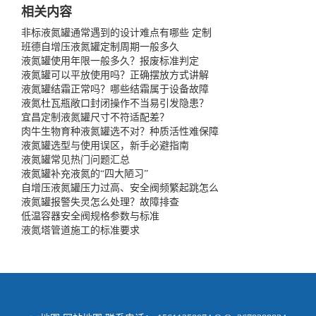
相关内容
非标液氮罐通常遇到的设计难点有哪些 定制
班德自增压液氮罐定制周期一般多久
液氮罐使用年限一般多久？报废标准判定
液氮罐可以平放使用吗？正确摆放方式讲解
液氮罐结霜正常吗？哪些结霜属于设备故障
液氮杜瓦瓶敞口封闭操作不当易引发隐患？
宜昌定制液氮罐尺寸不符适配差？
肉牛生物育种液氮罐选不对？种质活性难保障
液氮罐选型与使用误区，新手必避指南
液氮罐常见热门问题汇总
液氮罐补充液氮的“四大陋习”
自增压液氮罐压力过高、安全阀频繁起跳怎么
液氮罐报警失灵怎么处理？故障排查
低温容器安全阀规格参数与标准
液氮塔管道施工的标准要求