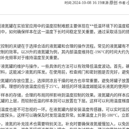
2024-10-08 16:19
原创
时间:
来源:
作者:
氮罐在实验室应用中的温度控制难题主要体现在**低温环境下的温度稳定性
用中，如何确保样本在这一温度下长时间稳定至关重要。通过采取适当的
制的关键在于选择合适的液氮罐和合理的操作流程。常见的液氮罐有不同
制的效率。以20升的液氮罐为例，其内部温度维持在-196°C的时间大约
的补充频率对于维持温度至关重要。
氮罐的维护与操作，一些具体的方法可以有效降低温度波动。首先，确
材料，这能减少液氮的挥发。在使用前，检查阀门和密封圈是否完好，避
罐的存放位置上，选择阴凉且干燥的地方也非常重要。避免将罐子放置
率。理想的存放温度应低于25°C，越低的环境温度越能延长液氮的使用
本的存储，合理的布局同样影响到温度控制的效果。液氮罐内的样本应
氮罐的上层，而较耐低温的样本则可以放置在下层。这样可以利用温度梯
度也是不可忽视的一环。在液氮罐内部安装温度传感器，可以实时监控罐内
度探头，这样可以确保及时发现温度异常。如果温度上升到-180°C，
液氮的补充技术也需要特别关注。补充时要确保液氮缓慢加入，以免因