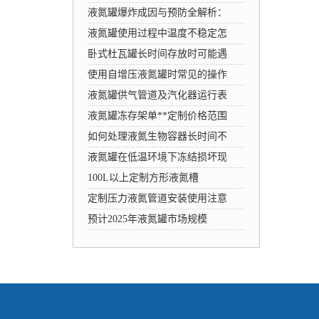
液氮罐爆炸成因与预防全解析：
液氮罐使用过程中温度不稳定怎
卧式杜瓦罐长时间存放时可能遇
使用自增压液氮罐时常见的操作
液氮罐供气管道及汽化器运行表
液氮罐冻存架单**定制价格范围
如何处理液氮生物容器长时间不
液氮罐在低温环境下冻结损坏现
100L以上定制方形液氮槽
定制压力液氮管道安装使用注意
预计2025年液氮罐市场规模