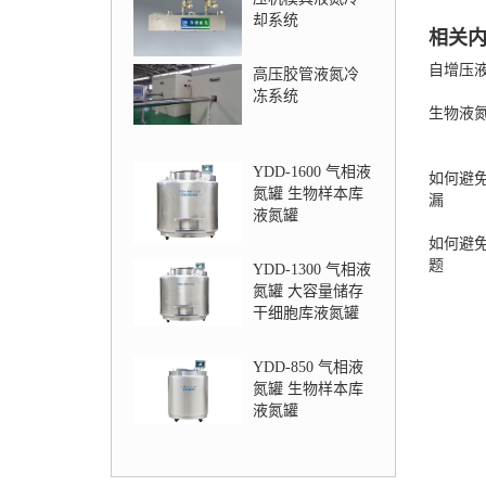
却系统
相关
自增压
高压胶管液氮冷
冻系统
生物液
YDD-1600 气相液
如何避
氮罐 生物样本库
漏
液氮罐
如何避
题
YDD-1300 气相液
氮罐 大容量储存
干细胞库液氮罐
YDD-850 气相液
氮罐 生物样本库
液氮罐