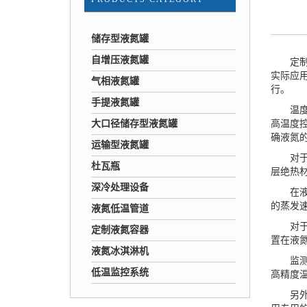
储存型液氮罐
自增压液氮罐
定制液
实际应
气相液氮罐
行。
手提液氮罐
温度控
大口径储存型液氮罐
高温度控
确液氮
运输型液氮罐
对于液
杜瓦瓶
层绝热
深冷处理设备
在液氮
的蒸发速
液氮低温管道
对于样
定制液氮容器
置在液
液氮冰淇淋机
监测温
低温监控系统
高精度温
另外，