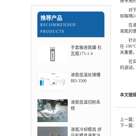
用专用
对于液
如每隔
推荐产品
RECOMMENDED
在液氮
液氮的
PRODUCTS
针对不
在-19
手套箱液氮罐 杜
关重要
瓦瓶175-1.4
在实验
的波动
液氮低温处理槽
BD-3500
本文链
液氮低温切削系
统
上一篇
下一篇
液氮冷却模具 挤
压机模具液氮冷