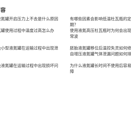
内容
液氮罐开启压力上不去是什么原因
有哪些因素会影响低温杜瓦瓶的
期？
氮罐使用过程中温度过高怎么办
使用液氮高压杜瓦瓶时为何会出
常波
免小型液氮罐在运输过程中出现泄
胚胎液氮罐移位后温控失灵如何
自增压液氮罐气体泄漏问题如何
免液氮罐在运输过程中出现损坏问
为什么液氮罐长时间不使用后容
障