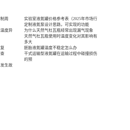
定制周
实验室液氮罐价格参考表（2025年市场行
定制液氮泵设计思路，可实现的功能
现温度异
为什么天然气杜瓦瓶经常出现漏气现象
天然气杜瓦瓶使用时温度变化对其影响有
多大
修复
胚胎液氮罐温度不稳定怎么办
排查
干式运输型液氮罐在运输过程中碰撞损伤
的预
易发生故