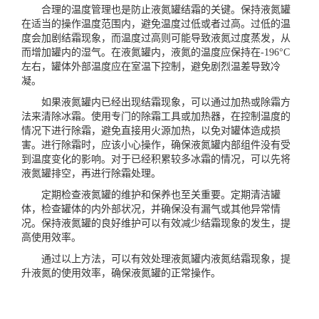
合理的温度管理也是防止液氮罐结霜的关键。保持液氮罐
在适当的操作温度范围内，避免温度过低或者过高。过低的温
度会加剧结霜现象，而温度过高则可能导致液氮过度蒸发，从
而增加罐内的湿气。在液氮罐内，液氮的温度应保持在-196°C
左右，罐体外部温度应在室温下控制，避免剧烈温差导致冷
凝。
如果液氮罐内已经出现结霜现象，可以通过加热或除霜方
法来清除冰霜。使用专门的除霜工具或加热器，在控制温度的
情况下进行除霜，避免直接用火源加热，以免对罐体造成损
害。进行除霜时，应该小心操作，确保液氮罐内部组件没有受
到温度变化的影响。对于已经积累较多冰霜的情况，可以先将
液氮罐排空，再进行除霜处理。
定期检查液氮罐的维护和保养也至关重要。定期清洁罐
体，检查罐体的内外部状况，并确保没有漏气或其他异常情
况。保持液氮罐的良好维护可以有效减少结霜现象的发生，提
高使用效率。
通过以上方法，可以有效处理液氮罐内液氮结霜现象，提
升液氮的使用效率，确保液氮罐的正常操作。