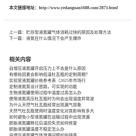
本文链接地址：
http://www.yedanguan1688.com/2873.html
上一篇：贮存型液氮罐气体消耗过快的原因及处理方法
下一篇：液氮在什么情况下会产生爆炸
相关内容
自增压液氮罐开启压力上不去是什么原因
有哪些因素会影响低温杜瓦瓶的定制周期？
实验室液氮罐价格参考表（2025年市场行
定制液氮泵设计思路，可实现的功能
生物液氮罐使用过程中温度过高怎么办
使用液氮高压杜瓦瓶时为何会出现温度异常波
为什么天然气杜瓦瓶经常出现漏气现象
天然气杜瓦瓶使用时温度变化对其影响有多大
如何避免小型液氮罐在运输过程中出现泄漏
胚胎液氮罐移位后温控失灵如何修复
胚胎液氮罐温度不稳定怎么办
自增压液氮罐气体泄漏问题如何排查