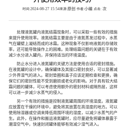
2024-08-27 15:54
原创
小编
次
时间:
来源:
作者:
点击:
处理液氮罐内液氮结霜现象时，可以采取一些有效的措施
来提升使用效率。液氮结霜主要是由于液氮蒸发过程中，水蒸
气在罐壁上凝结而成的冰霜。这种现象不仅影响液氮的存储效
率，还可能导致操作上的困难。处理结霜问题的关键在于有效
减少水分进入罐内，并保持适当的环境温度。
防止水分进入液氮罐的关键方法是使用合适的密封措施。
在液氮罐的设计中，确保罐体及其接口密封良好，可以显著减
少外界湿气的进入。密封垫圈和盖子应该定期检查和更换，确
保它们的密封性能不受到磨损或老化的影响。对于具有较大结
霜问题的罐体，可以考虑使用额外的密封材料或隔热层，这样
可以进一步减少水蒸气的侵入。
另一个有效的措施是控制液氮罐周围的环境湿度。液氮罐
应放置在干燥的环境中，避免将其放置在高湿度的地方。可以
使用除湿器或空调来降低周围环境的湿度，以减少水蒸气的产
生。此外，在操作和搬运液氮罐时，应尽量避免将罐体暴露于
潮湿空气中，快速封闭罐体能够有效减少湿气进入。