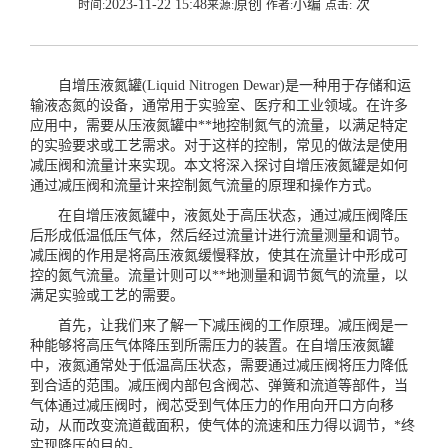
2023-11-22 15:48
原创
小编
次
时间:
来源:
作者:
点击:
自增压液氮罐(Liquid Nitrogen Dewar)是一种用于存储和运
输液态氮的设备，通常用于实验室、医疗和工业领域。在许多
应用中，需要从压液氮罐中**地控制氮气的流量，以满足特定
的实验要求或工艺需求。对于这样的控制，常见的做法是使用
减压阀和流量计来实现。本文将深入探讨自增压液氮罐是如何
通过减压阀和流量计来控制氮气流量的原理和操作方式。
在
自增压液氮罐
中，液氮处于高压状态，通过减压阀降压
后形成低温低压气体，然后经过流量计进行流量测量和调节。
减压阀的作用是将高压液氮缓慢释放，使其在流量计中形成可
控的氮气流量。流量计则可以**地测量和调节氮气的流量，以
满足实验或工艺的需要。
首先，让我们来了解一下减压阀的工作原理。减压阀是一
种能够将高压气体降压到所需压力的装置。在自增压液氮罐
中，液氮通常处于低温高压状态，需要通过减压阀将压力降低
到合适的范围。减压阀内部包含阀芯、弹簧和流道等部件，当
气体通过减压阀时，阀芯受到气体压力的作用向开口方向移
动，从而改变流道截面积，使气体的流速和压力得以调节，*终
实现降压的目的。