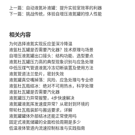
上一篇：自动液氮补液罐：提升实验室效率的利器
下一篇：挑战传统，体验自增压液氮罐的惊人性能
相关内容
为何选择液氮实现反应釜深冷降温
液氩杜瓦罐是否需要汽化器？技术原理与场景
自增压液氮罐出口接头：结构功能、选型要点
液氮杜瓦罐压力高的典型现象识别与应急处理
中低压煤气管道液氮冷冻切断装置及使用方法
液氮管道法兰垫片，密封失效
液氮罐真空嘴掉落：风险、应急处理与专业修
液氩杜瓦瓶结冰：绝对不可用热水，科学处理
液氩杜瓦罐是否需要汽化器
液氮罐压力异常报警，4步快速解决
液氮罐液氮挥发速度异常？从密封到环境的
带轮杜瓦瓶装卸与搬运要求，详解
液氮罐罐体外部结冰还能正常使用吗
固定式液氮储罐的全面检验周期是多少
低温液体管道内流速控制标准与实践指南