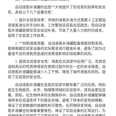
自动液氮补液罐的出现**大地提升了实验室的效率和安全
性，具有以下几个显著优势：
1. 提升实验室效率：传统的液氮补液方式需要人工定期监
测液氮液位并手动补液，工作繁琐且容易出现疏忽，而自动液
氮补液罐能够实现全自动补液，节省了大量人力和时间成本，
提高了实验室工作效率。
2. **控制液氮用量：自动液氮补液罐配备智能控制系统，
能够根据实验室设备的实际需求进行精准补液，避免了因为过
量或不足的液氮而造成的浪费或影响实验结果的风险。
3. 提高实验室安全性：液氮在实验室中应用广泛，但其低
温和高压的性质使得其在使用过程中存在一定的安全隐患。自
动液氮补液罐能够减少人工干预，降低了操作液氮的风险，提
高了实验室的安全性。
自动液氮补液罐在各类实验室中都有着广泛的应用，特别
是在生物医药、化学、物理等领域的实验室中，其效益更加显
著。例如，在生物样本的长期保存中，自动液氮补液罐能够确
保样本在低温条件下的稳定存储，避免了样本的变性和降解，
保证了实验数据的准确性和可靠性。在药物研发领域，自动液
氮补液罐也扮演着重要角色，保证了实验设备的正常运行，为
药物研发实验提供了可靠的支持。可以说，自动液氮补液罐已