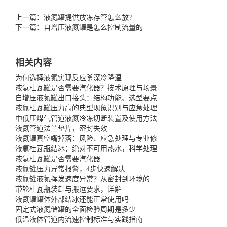
上一篇：液氮罐提供放冻存管怎么放?
下一篇：自增压液氮罐是怎么控制流量的
相关内容
为何选择液氮实现反应釜深冷降温
液氩杜瓦罐是否需要汽化器？技术原理与场景
自增压液氮罐出口接头：结构功能、选型要点
液氮杜瓦罐压力高的典型现象识别与应急处理
中低压煤气管道液氮冷冻切断装置及使用方法
液氮管道法兰垫片，密封失效
液氮罐真空嘴掉落：风险、应急处理与专业修
液氩杜瓦瓶结冰：绝对不可用热水，科学处理
液氩杜瓦罐是否需要汽化器
液氮罐压力异常报警，4步快速解决
液氮罐液氮挥发速度异常？从密封到环境的
带轮杜瓦瓶装卸与搬运要求，详解
液氮罐罐体外部结冰还能正常使用吗
固定式液氮储罐的全面检验周期是多少
低温液体管道内流速控制标准与实践指南