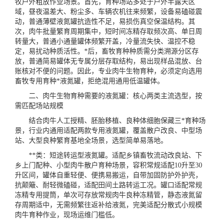
牧户外粗放作业场景。首先，育种场站多处于户外半露天区
域，昼夜温差大、粉尘多、车辆农机往来频繁，设备易磕碰震
动，普通薄壁液氮罐抗造性不足，易损伤真空保温结构。其
次，肉牛批量繁育周期集中，短时间冻精存取频次高、单日周
转量大，普通小通量罐体频繁开盖，冷量流失快、温控不稳
定，易扰动种质活性。*后，畜牧育种种质需分类溯源分区存
放，普通简易罐体无专属分层存取结构，易出现样品混放、台
账核对不便的问题。因此，专业肉牛生物育种，必须定向选用
畜牧专用育种*液氮罐，拒绝混用通用低温罐体。
二、肉牛生物育种需要的液氮罐：核心两类主流选型，按
需匹配场站规模
结合肉牛人工授精、胚胎移植、良种体细胞保藏三*育种场
景，行业内通用适配两款专用液氮罐，覆盖散户改良、中型场
站、大型良种繁育基地全场景，选型简单易落地。
**类：短途转运型液氮罐。适配乡镇畜牧流动改良站、下
乡上门配种、小型肉牛散户育种场景，容积常规适配10升至30
升区间，罐体自重轻便、便携易搬运，自带加固防护外护壳，
抗颠簸、耐轻微磕碰，适配田间土路转运工况。罐口适配常规
冻精专用提筒，单次可存放常规肉牛良种冻精管，静态液氮留
存周期适中，无需频繁往返补给液氮，完美适配分散式小规模
肉牛育种作业，现场运维门槛低。