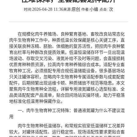
2026-04-28 11:36
原创
小编
次
时间:
来源:
作者:
点击:
在规模化肉牛养殖场、良种繁育基地、畜牧改良站常态化
肉牛生物育种工作中，种质低温长效保藏是核心关键工序，直
接关联良种冻精、胚胎、体细胞的复苏活性，把控肉牛良种繁
育出栏率与种群改良提质效果。低温恒温储存环节一旦出现温
场波动、存取交叉污染、液氮补给不及时等问题，会直接损耗
优质育种种质资源，拉高肉牛育种养殖综合成本。适配专业畜
牧育种工况，必须搭配专用合规低温储能设备，很多基层场站
只关注罐体容积，忽略肉牛生物育种专属适配参数与成套配套
配件，后期频繁出现运维卡顿、种质储放不规范等隐患。本文
聚焦肉牛生物育种全流程，详解专用液氮罐核心选型标准、全
品类适配配套产品清单，贴合田间场站实操环境，助力平稳落
地标准化低温育种保藏作业。
一、肉牛生物育种工况特殊：普通液氮罐为什么不建议混
用
肉牛生物育种低温储存，和常规实验室低温储样工况差异
较大，对罐体适配性、运行稳定性、现场适配性要求更贴合畜