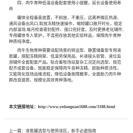
四、肉牛育种低温设备配套使用小提醒，延长设备使用寿
命
罐体全程垂直放置，不斜放、不重压，远离养殖区热源、
通风设备出风口;取放冻精快速操作，缩短罐口敞开时长，稳定
内部温场;每月检查密封配件、接口完好度，及时更换老化辅件;
专用罐体专人管护，不混用存放其他实验样品，保障肉牛育种
种质纯净度。
肉牛生物育种需要适配场景的转运型、静置储备型专用液
氮罐，搭配冻精网架、低温劳保用品、补液接头软管、液位监
测辅件全套配套产品。贴合畜牧场站复杂工况定向选型、规范
配齐成套设备，既能稳定保障肉牛良种冻精、胚胎种质活性，
又能简化现场运维流程，降低设备故障概率，全面助力肉牛种
群改良提质、规模化高效育种落地。
本文链接地址：
http://www.yedanguan1688.com/3188.html
上一篇：液氮罐选型与使用误区，新手必避指南