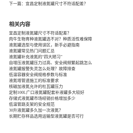
下一篇：宜昌定制液氮罐尺寸不符适配差？
相关内容
宜昌定制液氮罐尺寸不符适配差？
肉牛生物育种液氮罐选不对？种质活性难保障
液氮罐选型与使用误区，新手必避指南
液氮罐常见热门问题汇总
液氮罐补充液氮的“四大陋习”
自增压液氮罐压力过高、安全阀频繁起跳怎么
液氮罐报警失灵怎么处理？故障排查
低温容器安全阀规格参数与标准
液氮塔管道施工的标准要求
核磁加液氮允许的杜瓦罐压力
定制100L广口液氮罐配套补液罐多大较好
存储式液氮罐市场经销价格增加多少
低温管路支架的安全规范
30升液氮罐多久加一次液氮？
长期贮存样品选用运输型液氮罐是否可行