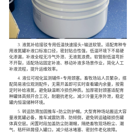
3. 液氮补给接驳专用低温快速接头+输送软管。适配育种专
用液氮罐补液口标准口径，密封贴合性强，低温环境下不易硬
化渗漏，补液全程无冷气外泄、无液氮浪费。软管耐低温弯折
不开裂，适配场站固定补液、移动补液多场景作业，简化人工
补液流程，提升运维效率。
4. 液位可视化监测辅件+专用颈塞。畜牧场站人员繁杂，搭
配简易液位观测配件，无需开盖即可实时查看罐内余量，按需
定时补给液氮，避免缺温断冷损伤种质。加厚密封颈塞适配育
种罐体高频开合工况，耐磨抗老化，减少冷量无序外泄，稳定
罐内恒温储种环境。
5. 转运防滑加固推车+防尘防护帽。大型育种场站搬运大容
量液氮罐必备，推车减震防滑、防倾倒，避免转运磕碰损伤罐
体真空层。闲置时段加盖防尘防潮帽，隔绝畜牧现场粉尘、潮
气、秸秆碎屑侵入罐口，减少结冰堵塞、密封件老化故障。