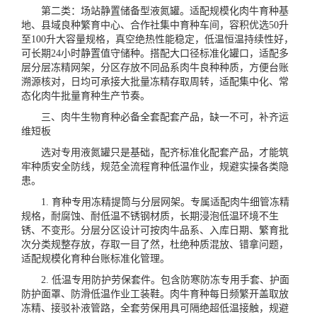
第二类：场站静置储备型液氮罐。适配规模化肉牛育种基
地、县域良种繁育中心、合作社集中育种车间，容积优选50升
至100升大容量规格，真空绝热性能稳定，低温恒温持续性好，
可长期24小时静置值守储种。搭配大口径标准化罐口，适配多
层分层冻精网架，分区存放不同品系肉牛良种种质，方便台账
溯源核对，日均可承接大批量冻精存取周转，适配集中化、常
态化肉牛批量育种生产节奏。
三、肉牛生物育种必备全套配套产品，缺一不可，补齐运
维短板
选对专用液氮罐只是基础，配齐标准化配套产品，才能筑
牢种质安全防线，规范全流程育种低温作业，规避实操各类隐
患。
1. 育种专用冻精提筒与分层网架。专属适配肉牛细管冻精
规格，耐腐蚀、耐低温不锈钢材质，长期浸泡低温环境不生
锈、不变形。分层分区设计可按肉牛品系、入库日期、繁育批
次分类规整存放，存取一目了然，杜绝种质混放、错拿问题，
适配规模化育种台账标准化管理。
2. 低温专用防护劳保套件。包含防寒防冻专用手套、护面
防护面罩、防滑低温作业工装鞋。肉牛育种每日频繁开盖取放
冻精、接驳补液管路，全套劳保用具可隔绝超低温接触，规避