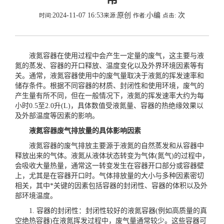
2024-11-07 16:53
原创
小编
次
时间:
来源:
作者:
点击:
液氮容器在使用过程中会产生一定量的废气，这主要与液
氮的蒸发、容器的开口释放、温度变化以及外界环境因素等有
关。通常，液氮容器使用中的废气量取决于液氮的挥发速率和
储存条件。根据不同容器的材质、封闭性和使用环境，废气的
产生量有所不同，但在一般情况下，液氮的挥发速率大约为每
小时0.5至2.0升(L)，具体数值受液氮量、容器的热绝缘效果以
及外部温度等因素的影响。
液氮容器废气排放量的具体影响因素
液氮容器的废气排放主要源于液氮的自然蒸发和从容器中
释放出来的气体。液氮从液体状态转变为气体(氮气)的过程中，
会吸收大量热量，通常这一转变发生在容器开口部分或容器壁
上，尤其是在容器开口时。气体排放量的大小与多种因素密切
相关，其中*关键的因素包括容器的封闭性、容器的体积以及外
部环境温度。
1. 容器的封闭性：封闭性较好的液氮容器(例如高质量的真
空绝热容器)在液氮挥发过程中，废气量通常较少。这些容器可