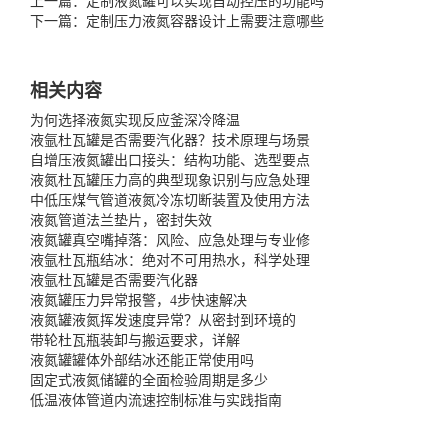
上一篇：定制液氮罐可以实现自动控压的功能吗
下一篇：定制压力液氮容器设计上需要注意哪些
相关内容
为何选择液氮实现反应釜深冷降温
液氩杜瓦罐是否需要汽化器？技术原理与场景
自增压液氮罐出口接头：结构功能、选型要点
液氮杜瓦罐压力高的典型现象识别与应急处理
中低压煤气管道液氮冷冻切断装置及使用方法
液氮管道法兰垫片，密封失效
液氮罐真空嘴掉落：风险、应急处理与专业修
液氩杜瓦瓶结冰：绝对不可用热水，科学处理
液氩杜瓦罐是否需要汽化器
液氮罐压力异常报警，4步快速解决
液氮罐液氮挥发速度异常？从密封到环境的
带轮杜瓦瓶装卸与搬运要求，详解
液氮罐罐体外部结冰还能正常使用吗
固定式液氮储罐的全面检验周期是多少
低温液体管道内流速控制标准与实践指南