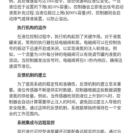
例，其处理速度可达1ms/指令，适合快速响应液位变化。一旦
液位低于设置的下限(如10%容量)，控制器会立即发出信号启动
液氮补充过程;当液位超过上限(如90%容量)时，控制器则会启
动排气或排液装置，以防止溢出。
执行机构的运作
在液位控制过程中，执行机构起到了关键作用。对于液氮
罐来说，常用的执行器包括电磁阀和泵。电磁阀可以在控制信
号的驱动下迅速开启或关闭，以实现液氮的注入和排出。例
如，一个流量为10升每分钟的电磁阀可以有效调节罐内液氮的
流动。当控制器发出信号时，电磁阀将在0.1秒内响应，确保迅
速调节液位。
反馈机制的建立
为了提高系统的稳定性和准确性，反馈机制的建立至关重
要。液位传感器不断提供实时数据，控制器根据这些数据调整
液氮的供给量。例如，当传感器检测到液位上升到85%时，控
制器会自动计算需要停止注入的时间，避免因过度注入导致的
安全隐患。通过这样的反馈机制，系统能够始终保持在一个安
全的工作范围内。
系统集成与远程监控
现代液位可控型液氮罐还可能配备远程监控功能。通过与