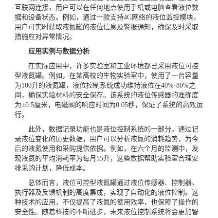
互联网连接，用户可以在任何地点使用手机或电脑查看液位数
据和设备状态。例如，通过一款支持4G网络的液位监控模块，
用户可实时获取液氮罐的液位信息及警报通知，确保及时采取
措施应对异常情况。
应用实例与数据分析
在实际应用中，许多实验室和工业环境都已采用液位可控
型液氮罐。例如，在某高校的生物实验室中，使用了一台容量
为100升的液氮罐，液位控制系统成功维持液位在40%-80%之
间，确保实验材料的安全保存。该系统的液位传感器的准确度
为±0.5厘米，电磁阀的响应时间为0.05秒，保证了系统的高效运
行。
此外，数据记录功能也是液位控制系统的一部分。通过记
录液位变化的历史数据，用户可以分析液氮的消耗趋势，为今
后的液氮使用和采购提供依据。例如，在六个月的监测中，发
现液氮的平均消耗率为每月15升，这些数据帮助实验室合理安
排采购计划，降低成本。
总体而言，液位可控型液氮罐通过液位传感器、控制器、
执行器及反馈机制的高度集成，实现了自动化的液位控制。这
种技术的应用，不仅提高了液氮的使用效率，也保障了操作的
安全性。随着科技的不断进步，未来液位控制系统将会更加智