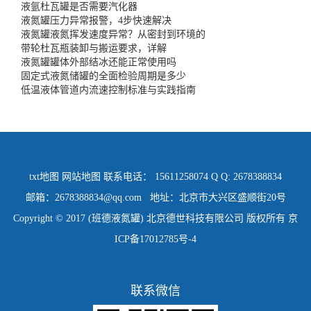
液氩杜瓦罐是否需要汽化器
液氮罐压力异常报警，4步快速解决
液氮罐液氮挥发速度异常？从密封到环境的
带轮杜瓦瓶装卸与搬运要求，详解
液氮罐罐体外部结冰还能正常使用吗
固定式液氮储罐的全面检验周期是多少
低温液体管道内流速控制标准与实践指南
txt地图
网站地图
联系电话： 15611258074 Q Q: 2678388834
邮箱：2678388834@qq.com 地址：北京市大兴区盛顺街20号
Copyright © 2017 (班德液氮罐) 北京德世科技有限公司 版权所有
京
ICP备17012785号-4
联系微信