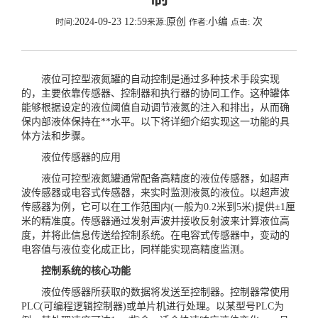
2024-09-23 12:59
原创
小编
次
时间:
来源:
作者:
点击:
液位可控型液氮罐的自动控制是通过多种技术手段实现
的，主要依靠传感器、控制器和执行器的协同工作。这种罐体
能够根据设定的液位阈值自动调节液氮的注入和排出，从而确
保内部液体保持在**水平。以下将详细介绍实现这一功能的具
体方法和步骤。
液位传感器的应用
液位可控型液氮罐通常配备高精度的液位传感器，如超声
波传感器或电容式传感器，来实时监测液氮的液位。以超声波
传感器为例，它可以在工作范围内(一般为0.2米到5米)提供±1厘
米的精准度。传感器通过发射声波并接收反射波来计算液位高
度，并将此信息传送给控制系统。在电容式传感器中，变动的
电容值与液位变化成正比，同样能实现高精度监测。
控制系统的核心功能
液位传感器所获取的数据将发送至控制器。控制器常使用
PLC(可编程逻辑控制器)或单片机进行处理。以某型号PLC为