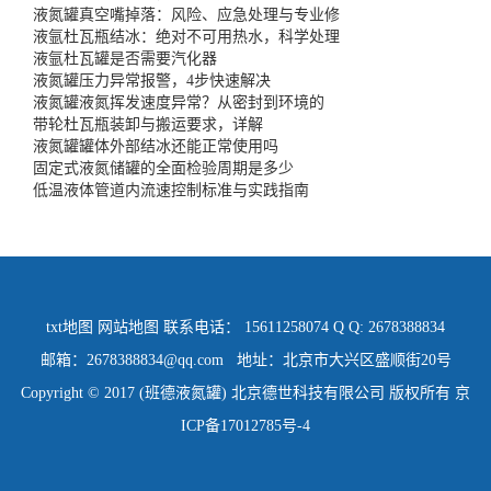
液氮罐真空嘴掉落：风险、应急处理与专业修
液氩杜瓦瓶结冰：绝对不可用热水，科学处理
液氩杜瓦罐是否需要汽化器
液氮罐压力异常报警，4步快速解决
液氮罐液氮挥发速度异常？从密封到环境的
带轮杜瓦瓶装卸与搬运要求，详解
液氮罐罐体外部结冰还能正常使用吗
固定式液氮储罐的全面检验周期是多少
低温液体管道内流速控制标准与实践指南
txt地图
网站地图
联系电话： 15611258074 Q Q: 2678388834
邮箱：2678388834@qq.com 地址：北京市大兴区盛顺街20号
Copyright © 2017 (班德液氮罐) 北京德世科技有限公司 版权所有
京
ICP备17012785号-4