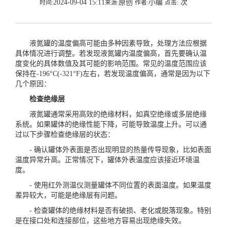
2024-09-04 15:11
原创
小编
次
时间:
来源:
作者:
点击:
液氮罐的温度偏高可能由多种因素导致，处理方法应根据
具体情况进行调整。若发现液氮罐内温度偏高，首先要确认温
度变化的具体数值及其可能的影响范围。常见的温度范围应该
保持在-196°C(-321°F)左右，若发现温度偏高，通常是因为以下
几个原因：
检查绝缘层
液氮罐通常采用高效的绝缘材料，如真空绝缘或多层绝缘
系统。如果罐体的绝缘性能下降，可能导致温度上升。可以通
过以下步骤检查绝缘层的状态：
- 确认罐体外表面是否出现明显的热量传导现象，比如表面
温度异常升高。正常情况下，罐体外表温度应该接近环境温
度。
- 使用红外测温仪测量罐体不同位置的表面温度。如果温度
差异较大，可能是绝缘层有问题。
- 检查罐体的绝缘材料是否有破损、老化或脱落现象。特别
是在接口处和连接部位，这些地方容易出现绝缘失效。