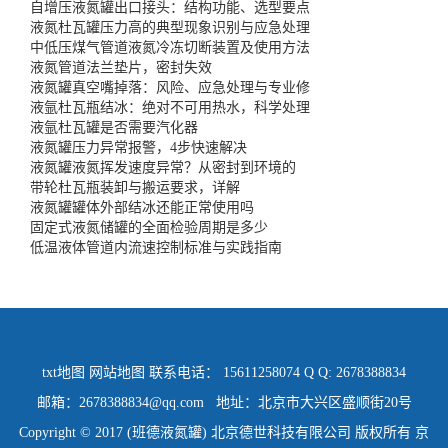
自增压液氮罐出口接头：结构功能、选型要点
液氮杜瓦罐压力高的典型现象识别与应急处理
中低压煤气管道液氮冷冻切断装置及使用方法
液氮管道法兰垫片，密封失效
液氮罐真空嘴掉落：风险、应急处理与专业修
液氩杜瓦瓶结冰：绝对不可用热水，科学处理
液氩杜瓦罐是否需要汽化器
液氮罐压力异常报警，4步快速解决
液氮罐液氮挥发速度异常？从密封到环境的
带轮杜瓦瓶装卸与搬运要求，详解
液氮罐罐体外部结冰还能正常使用吗
固定式液氮储罐的全面检验周期是多少
低温液体管道内流速控制标准与实践指南
txt地图
网站地图
联系电话： 15611258074 Q Q: 2678388834
邮箱：2678388834@qq.com 地址：北京市大兴区盛顺街20号
Copyright © 2017 (班德液氮罐) 北京德世科技有限公司 版权所有
京