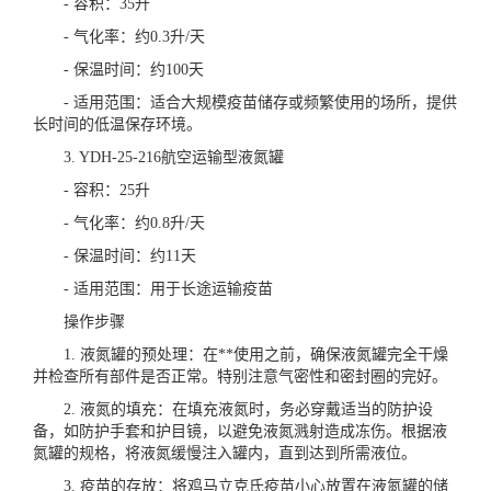
- 容积：35升
- 气化率：约0.3升/天
- 保温时间：约100天
- 适用范围：适合大规模疫苗储存或频繁使用的场所，提供
长时间的低温保存环境。
3. YDH-25-216航空运输型液氮罐
- 容积：25升
- 气化率：约0.8升/天
- 保温时间：约11天
- 适用范围：用于长途运输疫苗
操作步骤
1. 液氮罐的预处理：在**使用之前，确保液氮罐完全干燥
并检查所有部件是否正常。特别注意气密性和密封圈的完好。
2. 液氮的填充：在填充液氮时，务必穿戴适当的防护设
备，如防护手套和护目镜，以避免液氮溅射造成冻伤。根据液
氮罐的规格，将液氮缓慢注入罐内，直到达到所需液位。
3. 疫苗的存放：将鸡马立克氏疫苗小心放置在液氮罐的储