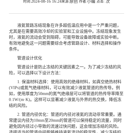
2024-08-16 16:24
原创
小编
次
时间:
来源:
作者:
点击:
液氦管路冻结现象在许多超低温应用中是一个严重问题，
尤其是在需要高效冷却的实验室和工业设施中。冻结现象发生
时，液氦的流动会受到阻碍，可能导致设备故障或实验中断。
有效地避免这一问题需要综合考虑管路设计、材料选择和操作
条件。
管道设计优化
管道设计是防止冻结的关键因素之一。为了减少冻结的风
险，可以选择以下设计方法：
1. 保温材料选择：使用高效的绝缘材料，如真空绝热材料
(VIPs)或氮气绝缘材料，可以有效减少液氦管道的热传导。例
如，使用厚度为50mm的氮气绝缘层可以将管道的热传导率降至
0.1W/(m·K)。这样可以显著减少液氦与外界的热交换，降低冻
结的风险。
2. 管道内径优化：管道的内径对液氦的流动非常重要。通
常建议内径为10mm至20mm的管道可以保持稳定的流量，同时
避免因内径过小导致的流速过快问题，这会增加冻结的风险。
选择适当的管道内径能够维持液氦流动的稳定性，减少冻结的