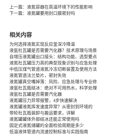
上一篇：液氮容器在高温环境下的性能影响
下一篇：液氮罐要用封口膜密封吗
相关内容
为何选择液氮实现反应釜深冷降温
液氩杜瓦罐是否需要汽化器？技术原理与场景
自增压液氮罐出口接头：结构功能、选型要点
液氮杜瓦罐压力高的典型现象识别与应急处理
中低压煤气管道液氮冷冻切断装置及使用方法
液氮管道法兰垫片，密封失效
液氮罐真空嘴掉落：风险、应急处理与专业修
液氩杜瓦瓶结冰：绝对不可用热水，科学处理
液氩杜瓦罐是否需要汽化器
液氮罐压力异常报警，4步快速解决
液氮罐液氮挥发速度异常？从密封到环境的
带轮杜瓦瓶装卸与搬运要求，详解
液氮罐罐体外部结冰还能正常使用吗
固定式液氮储罐的全面检验周期是多少
低温液体管道内流速控制标准与实践指南