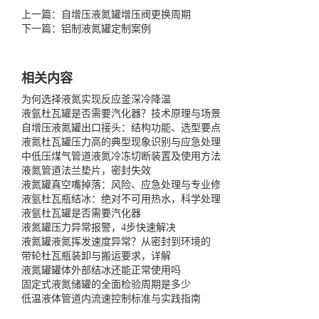
上一篇：自增压液氮罐增压阀更换周期
下一篇：铝制液氮罐定制案例
相关内容
为何选择液氮实现反应釜深冷降温
液氩杜瓦罐是否需要汽化器？技术原理与场景
自增压液氮罐出口接头：结构功能、选型要点
液氮杜瓦罐压力高的典型现象识别与应急处理
中低压煤气管道液氮冷冻切断装置及使用方法
液氮管道法兰垫片，密封失效
液氮罐真空嘴掉落：风险、应急处理与专业修
液氩杜瓦瓶结冰：绝对不可用热水，科学处理
液氩杜瓦罐是否需要汽化器
液氮罐压力异常报警，4步快速解决
液氮罐液氮挥发速度异常？从密封到环境的
带轮杜瓦瓶装卸与搬运要求，详解
液氮罐罐体外部结冰还能正常使用吗
固定式液氮储罐的全面检验周期是多少
低温液体管道内流速控制标准与实践指南