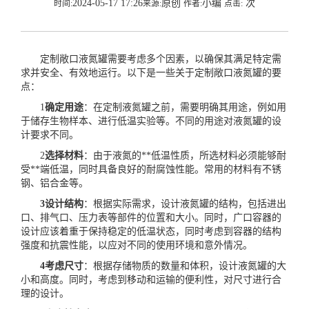
2024-05-17 17:26
原创
小编
次
时间:
来源:
作者:
点击:
定制敞口液氮罐需要考虑多个因素，以确保其满足特定需
求并安全、有效地运行。以下是一些关于定制敞口液氮罐的要
点：
1
确定用途
：在定制液氮罐之前，需要明确其用途，例如用
于储存生物样本、进行低温实验等。不同的用途对液氮罐的设
计要求不同。
2
选择材料
：由于液氮的**低温性质，所选材料必须能够耐
受**端低温，同时具备良好的耐腐蚀性能。常用的材料有不锈
钢、铝合金等。
3设计结构
：根据实际需求，设计液氮罐的结构，包括进出
口、排气口、压力表等部件的位置和大小。同时，广口容器的
设计应该着重于保持稳定的低温状态，同时考虑到容器的结构
强度和抗震性能，以应对不同的使用环境和意外情况。
4考虑尺寸
：根据存储物质的数量和体积，设计液氮罐的大
小和高度。同时，考虑到移动和运输的便利性，对尺寸进行合
理的设计。