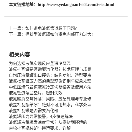
本文链接地址：
http://www.yedanguan1688.com/2663.html
上一篇：如何避免液氮管道超压问题?
下一篇：桶状型液氮罐如何避免内部压力过大?
相关内容
为何选择液氮实现反应釜深冷降温
液氩杜瓦罐是否需要汽化器？技术原理与场景
自增压液氮罐出口接头：结构功能、选型要点
液氮杜瓦罐压力高的典型现象识别与应急处理
中低压煤气管道液氮冷冻切断装置及使用方法
液氮管道法兰垫片，密封失效
液氮罐真空嘴掉落：风险、应急处理与专业修
液氩杜瓦瓶结冰：绝对不可用热水，科学处理
液氩杜瓦罐是否需要汽化器
液氮罐压力异常报警，4步快速解决
液氮罐液氮挥发速度异常？从密封到环境的
带轮杜瓦瓶装卸与搬运要求，详解