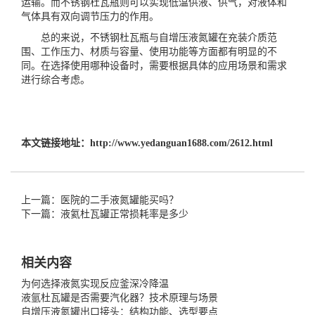
运输。而不锈钢杜瓦瓶则可以实现低温供液、供气，对液体和
气体具有双向调节压力的作用。
总的来说，不锈钢杜瓦瓶与
自增压液氮罐
在充装介质范
围、工作压力、材质与容量、使用功能等方面都有明显的不
同。在选择使用哪种设备时，需要根据具体的应用场景和需求
进行综合考虑。
本文链接地址：
http://www.yedanguan1688.com/2612.html
上一篇：医院的二手液氮罐能买吗？
下一篇：液氦杜瓦罐正常损耗率是多少
相关内容
为何选择液氮实现反应釜深冷降温
液氩杜瓦罐是否需要汽化器？技术原理与场景
自增压液氮罐出口接头：结构功能、选型要点