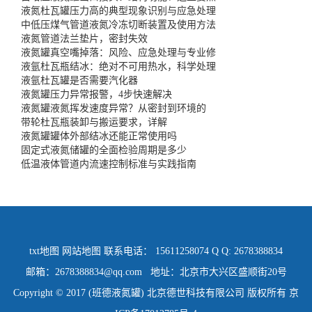
液氮杜瓦罐压力高的典型现象识别与应急处理
中低压煤气管道液氮冷冻切断装置及使用方法
液氮管道法兰垫片，密封失效
液氮罐真空嘴掉落：风险、应急处理与专业修
液氩杜瓦瓶结冰：绝对不可用热水，科学处理
液氩杜瓦罐是否需要汽化器
液氮罐压力异常报警，4步快速解决
液氮罐液氮挥发速度异常？从密封到环境的
带轮杜瓦瓶装卸与搬运要求，详解
液氮罐罐体外部结冰还能正常使用吗
固定式液氮储罐的全面检验周期是多少
低温液体管道内流速控制标准与实践指南
txt地图
网站地图
联系电话： 15611258074 Q Q: 2678388834
邮箱：2678388834@qq.com 地址：北京市大兴区盛顺街20号
Copyright © 2017 (班德液氮罐) 北京德世科技有限公司 版权所有
京