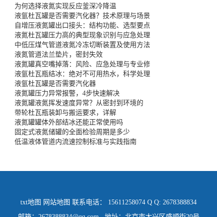
为何选择液氮实现反应釜深冷降温
液氩杜瓦罐是否需要汽化器？技术原理与场景
自增压液氮罐出口接头：结构功能、选型要点
液氮杜瓦罐压力高的典型现象识别与应急处理
中低压煤气管道液氮冷冻切断装置及使用方法
液氮管道法兰垫片，密封失效
液氮罐真空嘴掉落：风险、应急处理与专业修
液氩杜瓦瓶结冰：绝对不可用热水，科学处理
液氩杜瓦罐是否需要汽化器
液氮罐压力异常报警，4步快速解决
液氮罐液氮挥发速度异常？从密封到环境的
带轮杜瓦瓶装卸与搬运要求，详解
液氮罐罐体外部结冰还能正常使用吗
固定式液氮储罐的全面检验周期是多少
低温液体管道内流速控制标准与实践指南
txt地图
网站地图
联系电话： 15611258074 Q Q: 2678388834
邮箱：2678388834@qq.com 地址：北京市大兴区盛顺街20号