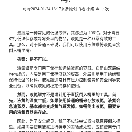
2024-01-24 13:17
原创
小编
次
时间:
来源:
作者:
点击:
液氮是一种常见的低温液体，其沸点为-196℃。对于需要
进行低温保存或冷冻处理的物品，液氮是一种非常有效的工
具。那么，对于普通人来说，我们可以使用液氮罐将液氮直接
倒入桶里吗?
答案：是不可以。
液氮罐是专门用于储存和运输液氮的容器。它是由双层结
构构成的，内层是用于储存液氮的容器，外层则是用于绝缘和
保持低温的材料。液氮罐通常具有压力控制装置和安全阀等安
全设备，以确保液氮的稳定储存和使用。
然而，液氮罐并不是设计用于直接倒入桶里的工具。首
先，液氮的温度**低，如果使用普通的桶来存放液氮，液氮会
急速蒸发，基本都会变成氮气蒸发掉。如需倒出液氮，需要专
用的液氮容器来存放。
因此，为了安全起见，我们不应该尝试将液氮直接倒入桶
里。如果需要使用液氮进行特定的实验或处理，应该使用专门