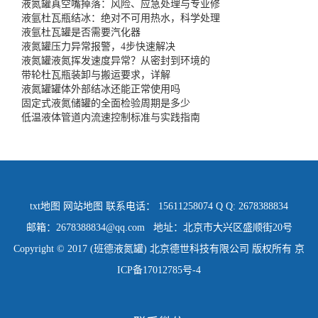
液氮罐真空嘴掉落：风险、应急处理与专业修
液氩杜瓦瓶结冰：绝对不可用热水，科学处理
液氩杜瓦罐是否需要汽化器
液氮罐压力异常报警，4步快速解决
液氮罐液氮挥发速度异常？从密封到环境的
带轮杜瓦瓶装卸与搬运要求，详解
液氮罐罐体外部结冰还能正常使用吗
固定式液氮储罐的全面检验周期是多少
低温液体管道内流速控制标准与实践指南
txt地图
网站地图
联系电话： 15611258074 Q Q: 2678388834
邮箱：2678388834@qq.com 地址：北京市大兴区盛顺街20号
Copyright © 2017 (班德液氮罐) 北京德世科技有限公司 版权所有
京
ICP备17012785号-4