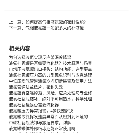
上一篇：如何提高气相液氮罐的密封性能?
下一篇：气相液氮罐一般配多大的补液罐
相关内容
为何选择液氮实现反应釜深冷降温
液氩杜瓦罐是否需要汽化器？技术原理与场景
自增压液氮罐出口接头：结构功能、选型要点
液氮杜瓦罐压力高的典型现象识别与应急处理
中低压煤气管道液氮冷冻切断装置及使用方法
液氮管道法兰垫片，密封失效
液氮罐真空嘴掉落：风险、应急处理与专业修
液氩杜瓦瓶结冰：绝对不可用热水，科学处理
液氩杜瓦罐是否需要汽化器
液氮罐压力异常报警，4步快速解决
液氮罐液氮挥发速度异常？从密封到环境的
带轮杜瓦瓶装卸与搬运要求，详解
液氮罐罐体外部结冰还能正常使用吗