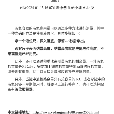
2024-01-15 16:07
原创
小编
次
时间:
来源:
作者:
点击:
液氮容器的液氮剩余量可以通过多种方法进行测量，其中
一种准确的方法是使用液位尺。具体步骤如下：
拿一个液位尺，探入罐底，停留2-3秒后拿出。
观察尺子表面结霜高度，结霜高度就是液氮液位高度。不
结霜就是已经用完。
此外，还可以通过称重法来测量液氮的剩余量。一升液氮
的重量是0.8公斤，需要加上罐体的重量得出满罐时候的重量，
减去现有重量，就可以直接计算出应该补充液氮的量。
另外，当罐中液氮残余量只有总容量的1/3，或者是罐中的
液氮只够一星期使用时，就要马上进行补充了。也可以选择配
备有
液位报警器
。
本文链接地址：
http://www.yedanguan1688.com/2556.html