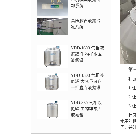
却系统
高压胶管液氮冷
冻系统
YDD-1600 气相液
氮罐 生物样本库
液氮罐
第三部
YDD-1300 气相液
杜瓦瓶
氮罐 大容量储存
干细胞库液氮罐
1.杜
2.
杜
YDD-850 气相液
3.杜
氮罐 生物样本库
液氮罐
杜
使用年
子，并