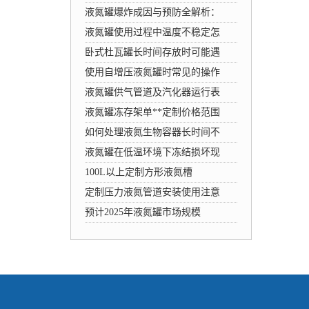
液氮罐爆炸成因与预防全解析：
液氮罐使用过程中温度不稳定怎
卧式杜瓦罐长时间存放时可能遇
使用自增压液氮罐时常见的操作
液氮罐供气管道及汽化器运行表
液氮罐冻存架单**定制价格范围
如何处理液氮生物容器长时间不
液氮罐在低温环境下冻结损坏现
100L以上定制方形液氮槽
定制压力液氮管道安装使用注意
预计2025年液氮罐市场规模