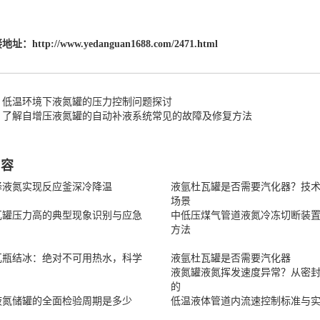
接地址：
http://www.yedanguan1688.com/2471.html
：低温环境下液氮罐的压力控制问题探讨
：了解自增压液氮罐的自动补液系统常见的故障及修复方法
内容
择液氮实现反应釜深冷降温
液氩杜瓦罐是否需要汽化器？技
场景
瓦罐压力高的典型现象识别与应急
中低压煤气管道液氮冷冻切断装
方法
瓦瓶结冰：绝对不可用热水，科学
液氩杜瓦罐是否需要汽化器
液氮罐液氮挥发速度异常？从密
的
液氮储罐的全面检验周期是多少
低温液体管道内流速控制标准与