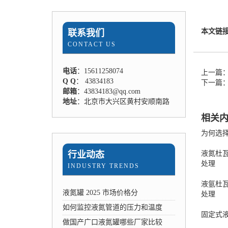
本文链
联系我们
CONTACT US
电话
：15611258074
上一篇
Q Q
： 43834183
下一篇
邮箱
：43834183@qq.com
地址
：北京市大兴区黄村安顺南路
相关
为何选
行业动态
液氮杜
处理
INDUSTRY TRENDS
液氩杜
液氮罐 2025 市场价格分
处理
如何监控液氮管道的压力和温度
固定式
做国产广口液氮罐哪些厂家比较