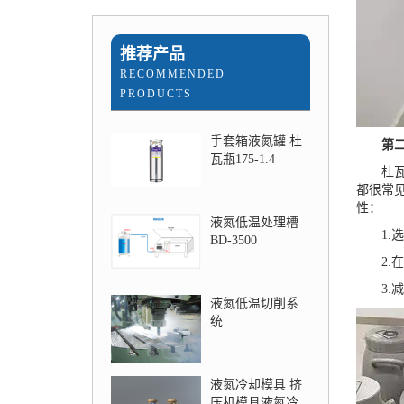
推荐产品
RECOMMENDED
PRODUCTS
手套箱液氮罐 杜
第二部
瓦瓶175-1.4
杜瓦瓶
都很常
性：
液氮低温处理槽
1.选
BD-3500
2.在
3.减
液氮低温切削系
统
液氮冷却模具 挤
压机模具液氮冷