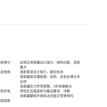
术原理与
自增压液氮罐出口接头：结构功能、选型
要点
置及使用
液氮管道法兰垫片，密封失效
液氮罐真空嘴掉落：风险、应急处理与专
业修
液氮罐压力异常报警，4步快速解决
封到环境
带轮杜瓦瓶装卸与搬运要求，详解
液氮罐罐体外部结冰还能正常使用吗
实践指南