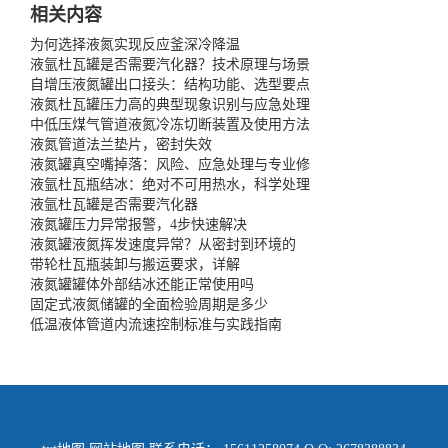
相关内容
为何选择液氮实现反应釜深冷降温
液氩杜瓦罐是否需要汽化器？技术原理与场景
自增压液氮罐出口接头：结构功能、选型要点
液氮杜瓦罐压力高的典型现象识别与应急处理
中低压煤气管道液氮冷冻切断装置及使用方法
液氮管道法兰垫片，密封失效
液氮罐真空嘴掉落：风险、应急处理与专业修
液氩杜瓦瓶结冰：绝对不可用热水，科学处理
液氩杜瓦罐是否需要汽化器
液氮罐压力异常报警，4步快速解决
液氮罐液氮挥发速度异常？从密封到环境的
带轮杜瓦瓶装卸与搬运要求，详解
液氮罐罐体外部结冰还能正常使用吗
固定式液氮储罐的全面检验周期是多少
低温液体管道内流速控制标准与实践指南