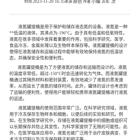
2023-11-20 16:35
原创
小编
次
时间:
来源:
作者:
点击:
液氮罐提桶是用于保护和储存液态氮的设备。液氮是一种
**低温的液体，其沸点为-196°C。由于具有低温和低氧特性，
液氮在很多领域中发挥着重要的作用，包括科学研究、医学、
食品冷冻、金属处理以及生物样本保存等。液氮罐提桶的设计
使得在液氮储存和运输过程中能够有效地保持液氮的低温状
态，并确保安全性和便利性。
液氮罐提桶是为了方便液氮的储存和运输而设计的。液氮
的温度非常低，超过-150°C时会迅速转化为气体。而液氮罐提
桶通过其隔热材料和密封装置，有效地减少了液氮的蒸发速
率，从而延长了液氮的储存时间。此外，罐体的设计也考虑到
了运输的便利性，使得用户能够轻松携带液氮罐提桶进行液氮
的运送。
液氮罐提桶的使用范围非常广泛。在科学研究领域，液氮
用于冷冻保存生物样本和细胞，以便后续的实验和研究。例
如，在生物医学研究中，存储在液氮罐提桶中的细胞或组织可
以长期保存并防止其变性，为科学家提供了无限的可能性。此
外，在医学临床应用中，液氮也被广泛用于治疗皮肤病变、手
术冷冻切割以及冷冻保存精子和卵子等。