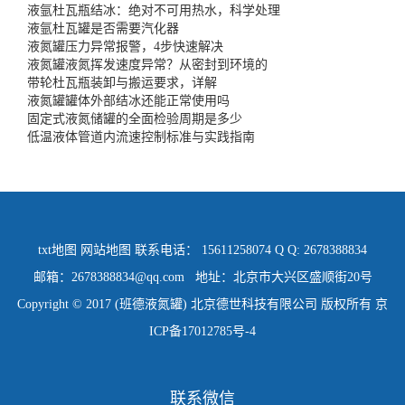
液氩杜瓦瓶结冰：绝对不可用热水，科学处理
液氩杜瓦罐是否需要汽化器
液氮罐压力异常报警，4步快速解决
液氮罐液氮挥发速度异常？从密封到环境的
带轮杜瓦瓶装卸与搬运要求，详解
液氮罐罐体外部结冰还能正常使用吗
固定式液氮储罐的全面检验周期是多少
低温液体管道内流速控制标准与实践指南
txt地图
网站地图
联系电话： 15611258074 Q Q: 2678388834
邮箱：2678388834@qq.com 地址：北京市大兴区盛顺街20号
Copyright © 2017 (班德液氮罐) 北京德世科技有限公司 版权所有
京
ICP备17012785号-4
联系微信