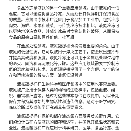
食品冷冻是液氮的另一个重要应用领域。由于液氮的**低
温度，它可以迅速将食品冷冻，从而延长其保鲜期并保持食品
的质量。液氮冷冻技术广泛应用于食品加工工业中，包括冷冻
肉类、海鲜、水果和蔬菜。与传统冷冻技术相比，液氮冷冻可
以更快地冷冻食品，并减少冰晶对食物结构的破坏，从而保持
食品的原始口感和营养价值。
杜瓦瓶
在金属处理领域，液氮罐提桶也扮演着重要的角色。由于
液氮的低温性质，它可以被用于淬火工艺中，使金属迅速冷却
并提高其硬度和强度。液氮冷冻还可以用于金属热处理过程中
的退火、固溶和沉淀硬化等步骤。这些应用领域需要**控制液
氮的温度和提取技术，液氮罐提桶提供了一个方便、安全的储
存和运输液氮的解决方案。
液氮低温管道
液氮罐提桶在生物科学和医疗领域中的使用也非常重要。
液氮被广泛用于保存人类和动物的生物样本，包括血液、组
织、器官和细胞等。通过将这些样本存储在液氮中，可以长期
保存并保持其原始的生物活性和遗传信息。这对于医学研究、
临床诊断以及遗传学研究都具有重要意义。
液氮罐提桶在保护和储存液态氮方面发挥着关键作用。它
们的设计旨在方便液氮的储存和运输，并确保其低温状态和安
全性。液氮罐提桶广泛应用于科学研究、医学、食品冷冻、金