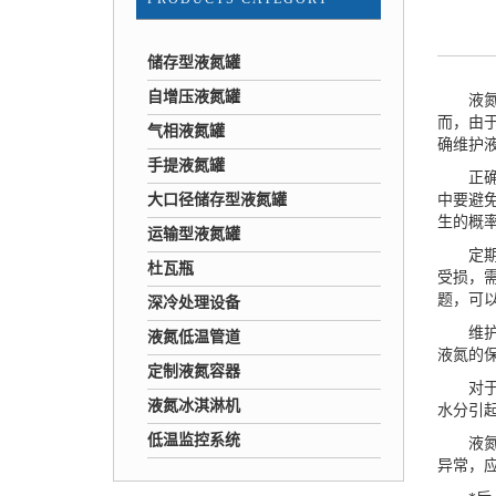
储存型液氮罐
自增压液氮罐
液氮容
而，由
气相液氮罐
确维护
手提液氮罐
正确使
大口径储存型液氮罐
中要避
生的概
运输型液氮罐
定期检
杜瓦瓶
受损，
题，可
深冷处理设备
维
液氮低温管道
液氮的
定制液氮容器
对于长
液氮冰淇淋机
水分引
低温监控系统
液氮容
异常，