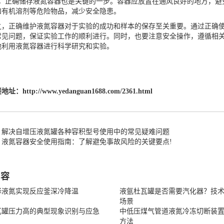
正确储存液氮容器也是关键的一步。容器应放置在通风良好的地方，避
和有机溶剂等危险物品，减少安全隐患。
正确维护液氮容器对于实验的成功和样本的保存至关重要。通过正确使
常见问题，保证实验工作的顺利进行。同时，也要注意安全操作，遵循相
地利用液氮容器进行科学研究和实验。
接地址：
http://www.yedanguan1688.com/2361.html
：解决自增压液氮罐各种容积型号使用中的常见疑难问题
：液氮容器安全使用指南：了解避免事故风险的关键要点!
内容
择液氮实现反应釜深冷降温
液氩杜瓦罐是否需要汽化器？技
场景
瓦罐压力高的典型现象识别与应急
中低压煤气管道液氮冷冻切断装
方法