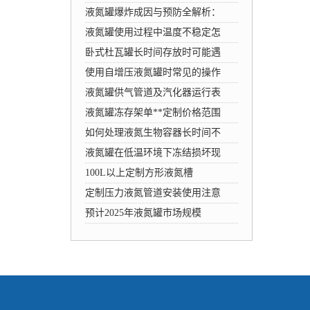
液氮罐爆炸成因与预防全解析：
液氮罐使用过程中温度不稳定怎
卧式杜瓦罐长时间存放时可能遇
使用自增压液氮罐时常见的操作
液氮罐供气管道及汽化器运行表
液氮罐冻存架单**定制价格范围
如何处理液氮生物容器长时间不
液氮罐在低温环境下冻结损坏现
100L以上定制方形液氮槽
定制压力液氮管道安装使用注意
预计2025年液氮罐市场规模