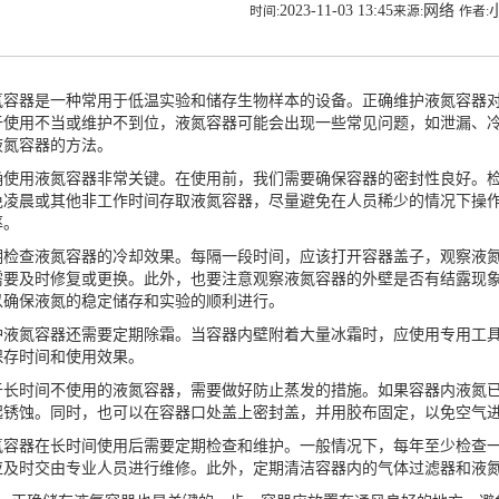
2023-11-03 13:45
网络
时间:
来源:
作者:
器是一种常用于低温实验和储存生物样本的设备。正确维护液氮容器对
于使用不当或维护不到位，液氮容器可能会出现一些常见问题，如泄漏、
液氮容器的方法。
用液氮容器非常关键。在使用前，我们需要确保容器的密封性良好。检
免凌晨或其他非工作时间存取液氮容器，尽量避免在人员稀少的情况下操
率。
查液氮容器的冷却效果。每隔一段时间，应该打开容器盖子，观察液氮
需要及时修复或更换。此外，也要注意观察液氮容器的外壁是否有结露现
以确保液氮的稳定储存和实验的顺利进行。
护
液氮容器
还需要定期除霜。当容器内壁附着大量冰霜时，应使用专用工
保存时间和使用效果。
时间不使用的液氮容器，需要做好防止蒸发的措施。如果容器内液氮已
起锈蚀。同时，也可以在容器口处盖上密封盖，并用胶布固定，以免空气
器在长时间使用后需要定期检查和维护。一般情况下，每年至少检查一
应及时交由专业人员进行维修。此外，定期清洁容器内的气体过滤器和液