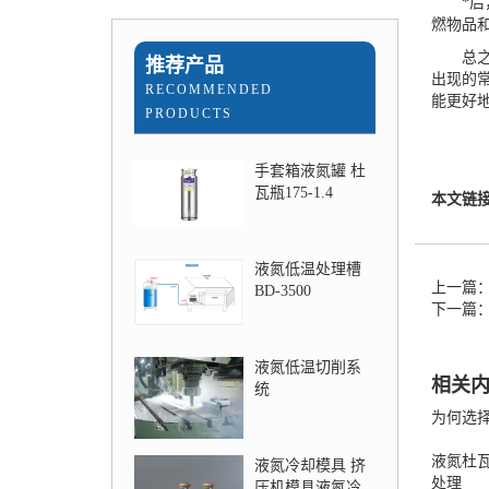
*后，
燃物品
总之，
推荐产品
出现的
RECOMMENDED
能更好
PRODUCTS
手套箱液氮罐 杜
瓦瓶175-1.4
本文链
液氮低温处理槽
上一篇
BD-3500
下一篇
液氮低温切削系
相关
统
为何选
液氮杜
液氮冷却模具 挤
处理
压机模具液氮冷