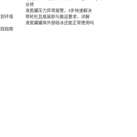
业修
液氮罐压力异常报警，4步快速解决
封到环境
带轮杜瓦瓶装卸与搬运要求，详解
液氮罐罐体外部结冰还能正常使用吗
实践指南