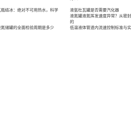
瓦瓶结冰：绝对不可用热水，科学
液氩杜瓦罐是否需要汽化器
液氮罐液氮挥发速度异常？从密
的
液氮储罐的全面检验周期是多少
低温液体管道内流速控制标准与