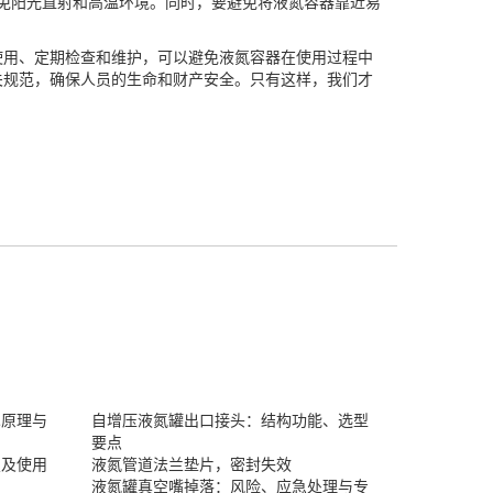
免阳光直射和高温环境。同时，要避免将液氮容器靠近易
用、定期检查和维护，可以避免液氮容器在使用过程中
关规范，确保人员的生命和财产安全。只有这样，我们才
术原理与
自增压液氮罐出口接头：结构功能、选型
要点
置及使用
液氮管道法兰垫片，密封失效
液氮罐真空嘴掉落：风险、应急处理与专