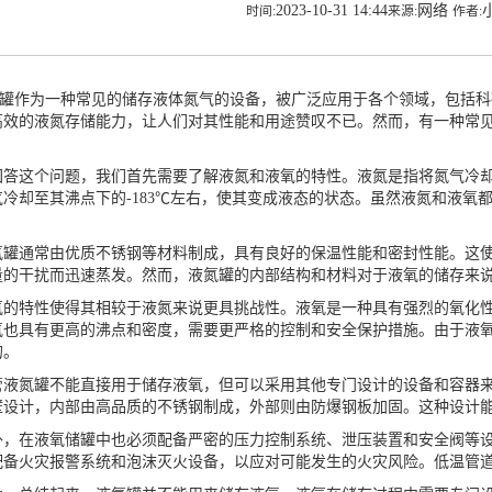
2023-10-31 14:44
网络
时间:
来源:
作者:
作为一种常见的储存液体氮气的设备，被广泛应用于各个领域，包括科
高效的液氮存储能力，让人们对其性能和用途赞叹不已。然而，有一种常
这个问题，我们首先需要了解液氮和液氧的特性。液氮是指将氮气冷却至
气冷却至其沸点下的-183℃左右，使其变成液态的状态。虽然液氮和液氧
通常由优质不锈钢等材料制成，具有良好的保温性能和密封性能。这使
量的干扰而迅速蒸发。然而，液氮罐的内部结构和材料对于液氧的储存来
特性使得其相较于液氮来说更具挑战性。液氧是一种具有强烈的氧化性
氧也具有更高的沸点和密度，需要更严格的控制和安全保护措施。由于液
的。
管
液氮罐
不能直接用于储存液氧，但可以采用其他专门设计的设备和容器
壁设计，内部由高品质的不锈钢制成，外部则由防爆钢板加固。这种设计
在液氧储罐中也必须配备严密的压力控制系统、泄压装置和安全阀等设
配备火灾报警系统和泡沫灭火设备，以应对可能发生的火灾风险。
低温管