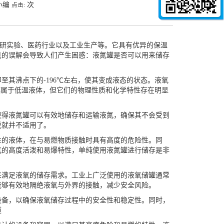
小编
次
点击:
研实验、医药行业以及工业生产等。它具有优异的保温
见的误解会导致人们产生困惑：液氮罐是否可以用来储存
其沸点下的-196℃左右，使其变成液态的状态。液氧
都属于低温液体，但它们的物理性质和化学特性存在明显
得液氮罐可以有效地储存和运输液氮，确保其不会受到
说就并不适用了。
的液体，在与易燃物质接触时具有高度的危险性。同
氧的高度活泼和易爆特性，单纯使用液氮罐进行储存是非
来满足液氧的储存需求。工业上广泛使用的液氧储罐通常
能够有效地隔绝液氧与外界的接触，减少安全风险。
备，以确保液氧储存过程中的安全性和稳定性。同时，
道