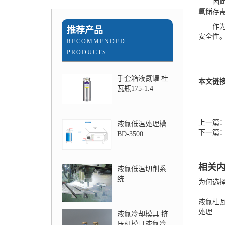
因此，
氧储存
作为科
推荐产品
安全性
RECOMMENDED
PRODUCTS
手套箱液氮罐 杜
本文链
瓦瓶175-1.4
上一篇
液氮低温处理槽
下一篇
BD-3500
相关
液氮低温切削系
统
为何选
液氮杜
处理
液氮冷却模具 挤
压机模具液氮冷