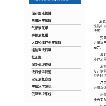
储存型液氮罐
自增压液氮罐
液氮罐
性能和
气相液氮罐
液氧?
手提液氮罐
要回答
大口径储存型液氮罐
是将氧
差异。
运输型液氮罐
液氮罐
杜瓦瓶
外界热
深冷处理设备
液氧的
时，液
液氮低温管道
常危险
定制液氮容器
尽
液氮冰淇淋机
采用双
低温监控系统
此外，
还需要