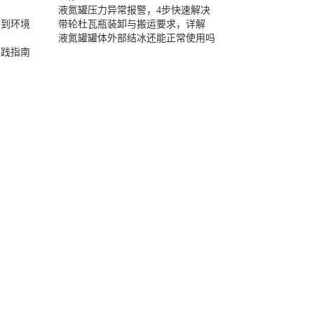
液氮罐压力异常报警，4步快速解决
封到环境
带轮杜瓦瓶装卸与搬运要求，详解
液氮罐罐体外部结冰还能正常使用吗
实践指南