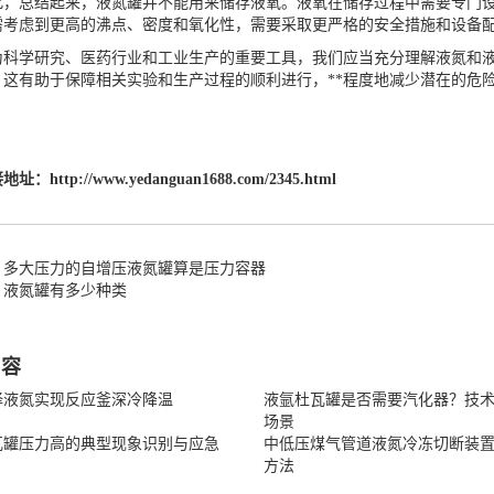
总结起来，液氮罐并不能用来储存液氧。液氧在储存过程中需要专门设
需考虑到更高的沸点、密度和氧化性，需要采取更严格的安全措施和设备
学研究、医药行业和工业生产的重要工具，我们应当充分理解液氮和液
。这有助于保障相关实验和生产过程的顺利进行，**程度地减少潜在的危
接地址：
http://www.yedanguan1688.com/2345.html
：多大压力的自增压液氮罐算是压力容器
：液氮罐有多少种类
内容
择液氮实现反应釜深冷降温
液氩杜瓦罐是否需要汽化器？技
场景
瓦罐压力高的典型现象识别与应急
中低压煤气管道液氮冷冻切断装
方法