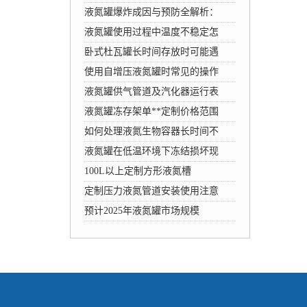
液氮罐爆炸成因与预防全解析：
液氮罐使用过程中温度不稳定怎
卧式杜瓦罐长时间存放时可能遇
使用自增压液氮罐时常见的操作
液氮罐供气管道及汽化器运行表
液氮罐冻存架单**定制价格范围
如何处理液氮生物容器长时间不
液氮罐在低温环境下冻结损坏现
100L以上定制方形液氮槽
定制压力液氮管道安装使用注意
预计2025年液氮罐市场规模