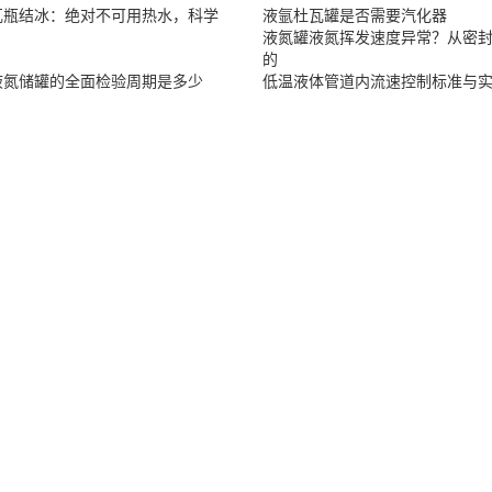
瓦瓶结冰：绝对不可用热水，科学
液氩杜瓦罐是否需要汽化器
液氮罐液氮挥发速度异常？从密
的
液氮储罐的全面检验周期是多少
低温液体管道内流速控制标准与