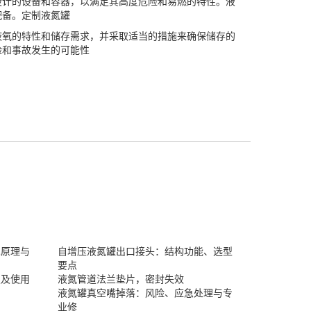
计的设备和容器，以满足其高度危险和易燃的特性。液
配备。
定制液氮罐
氧的特性和储存需求，并采取适当的措施来确保储存的
险和事故发生的可能性
术原理与
自增压液氮罐出口接头：结构功能、选型
要点
置及使用
液氮管道法兰垫片，密封失效
液氮罐真空嘴掉落：风险、应急处理与专
业修