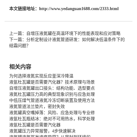
本文链接地址：
http://www.yedanguan1688.com/2333.html
上一篇：自增压液氮罐在高温环境下的性能表现和应对策略
下一篇：分析定制设计液氮管道研发：如何解决低温条件下的
结霜问题？
相关内容
为何选择液氮实现反应釜深冷降温
液氩杜瓦罐是否需要汽化器？技术原理与场景
自增压液氮罐出口接头：结构功能、选型要点
液氮杜瓦罐压力高的典型现象识别与应急处理
中低压煤气管道液氮冷冻切断装置及使用方法
液氮管道法兰垫片，密封失效
液氮罐真空嘴掉落：风险、应急处理与专业修
液氩杜瓦瓶结冰：绝对不可用热水，科学处理
液氩杜瓦罐是否需要汽化器
液氮罐压力异常报警，4步快速解决