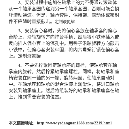
2、安装过程中施加在轴承上的力不得通过滚动体
从一个轴承套圈传递到另一个轴承套圈，否则可能会损
坏滚动通道。但是，轴承套圈、保持架、滚动体或密封
件不应随时直接敲击。
定制液氮罐
3、安装偏心套时，先将偏心套放在轴承套的偏心
台阶上，沿轴旋转方向拧紧手柄，然后将小铁棒插入或
反向插入偏心套上的沉孔中。用锤子沿轴旋转方向敲击
小铁棒，使偏心套安装牢固，将内六角螺钉锁在偏心套
上。
定制液氮罐
4、不要先拧紧固定轴承座的螺栓，使轴承套在轴
承座内旋转。然后拧紧轴承座螺栓。同样，将轴承和座
椅安装在同一轴的另一端，旋转两圈，使轴承自动对
中。在轴承座和轴承的混合油漆上润滑油，将进口轴承
安装到轴承座上。然后将组装好的轴承和轴承座套在轴
上，推到需要安装的位置。
本文链接地址：
http://www.yedanguan1688.com/2219.html