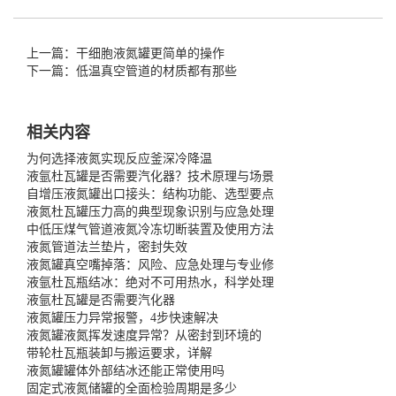
上一篇：干细胞液氮罐更简单的操作
下一篇：低温真空管道的材质都有那些
相关内容
为何选择液氮实现反应釜深冷降温
液氩杜瓦罐是否需要汽化器？技术原理与场景
自增压液氮罐出口接头：结构功能、选型要点
液氮杜瓦罐压力高的典型现象识别与应急处理
中低压煤气管道液氮冷冻切断装置及使用方法
液氮管道法兰垫片，密封失效
液氮罐真空嘴掉落：风险、应急处理与专业修
液氩杜瓦瓶结冰：绝对不可用热水，科学处理
液氩杜瓦罐是否需要汽化器
液氮罐压力异常报警，4步快速解决
液氮罐液氮挥发速度异常？从密封到环境的
带轮杜瓦瓶装卸与搬运要求，详解
液氮罐罐体外部结冰还能正常使用吗
固定式液氮储罐的全面检验周期是多少