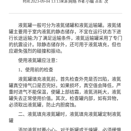
2023-09-04 13:13
网络
小编
次
时间:
来源:
作者:
点击:
液氮罐一般可分为液氮储罐和液氮运输罐。液氮储
罐主要用于室内液氮的静态储存，不宜在运行状态下进
行长途运输;为了满足运输条件，液氮运输罐采用了专门
的抗震设计。除静态储存外，还可用于液氮填充，但也
应避免强烈的碰撞和振动。
使用液氮罐应注意：
1、使用前的检查
液氮罐填充液氮前，首先检查外壳是否凹陷，液氮
罐真空排气口是否完好。如果损坏，真空值会降低，严
重时进气不能保温，使罐上部结霜，液氮消耗大，液氮
罐失去正常使用价值。其次，检查罐内部，如有异物，
必须取出液氮罐，防止内胆腐蚀。
二、液氮填充液氮罐时，液氮填充液氮罐
定制液氮
罐
添加液氮时要小心。对于新罐或干燥罐，必须缓慢