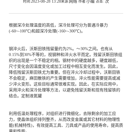
2023-08-28 13:28
网络
小编
次
时间:
来源:
作者:
点击:
根据深冷处理温度的高低，深冷处理可分为普通冷暴力
(-60~-100℃)和超深冷处理(-160~-300℃)。
钢淬火后，沃斯田铁残留量约为2%。～30%之间。也有从
0.15%到30%不等的，视钢种和淬火水平而定。残留沃斯田铁组
织的出现是一个不稳定的相。钢材中的硬度越多，硬度越低，
尺寸变化会因温度变化或加工过程中相互变化而发生。因此，
降低残留沃斯田铁尤为重要。但在淬火冷却过程中，沃斯田铁
不会稳定，麻田散铁的产生需要增加，淬火性能需要提高或减
少淬火变形。这些目标通常很难实现。因此，在实际应用中，
采用淬火和深冷处理等方法，以避免残留沃斯和现有残留铁的
结合。
定制液氮罐
利用低温处理程序，对组织进行微细化，去除剩余的加工应
力，使晶体组织排列整齐，从而改变金属或其它材料的物理性
能(机械特性)，有效提高工具、刀具或产品的使用寿命，提高质
量和性能。