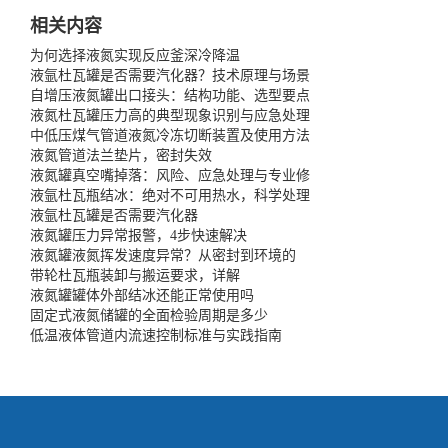
相关内容
为何选择液氮实现反应釜深冷降温
液氩杜瓦罐是否需要汽化器？技术原理与场景
自增压液氮罐出口接头：结构功能、选型要点
液氮杜瓦罐压力高的典型现象识别与应急处理
中低压煤气管道液氮冷冻切断装置及使用方法
液氮管道法兰垫片，密封失效
液氮罐真空嘴掉落：风险、应急处理与专业修
液氩杜瓦瓶结冰：绝对不可用热水，科学处理
液氩杜瓦罐是否需要汽化器
液氮罐压力异常报警，4步快速解决
液氮罐液氮挥发速度异常？从密封到环境的
带轮杜瓦瓶装卸与搬运要求，详解
液氮罐罐体外部结冰还能正常使用吗
固定式液氮储罐的全面检验周期是多少
低温液体管道内流速控制标准与实践指南