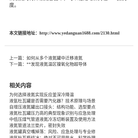
度。
本文链接地址：
http://www.yedanguan1688.com/2130.html
上一篇：如何从多个液氮罐中迁移液氮
下一篇：**发现液氮温区镍氧化物超导体
相关内容
为何选择液氮实现反应釜深冷降温
液氩杜瓦罐是否需要汽化器？技术原理与场景
自增压液氮罐出口接头：结构功能、选型要点
液氮杜瓦罐压力高的典型现象识别与应急处理
中低压煤气管道液氮冷冻切断装置及使用方法
液氮管道法兰垫片，密封失效
液氮罐真空嘴掉落：风险、应急处理与专业修
液氩杜瓦瓶结冰：绝对不可用热水，科学处理