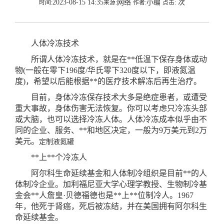
2023-08-15 14:35
网络
小编
次
时间:
来源:
作者:
点击:
人体冷冻技术
所谓人体冷冻技术，就是在**低温下保存身体或动
物(一般在零下196度/华氏零下320度以下，即液氮温
度)，希望以后能根据**的医疗技术解冻后再生治疗。
目前，身体冷冻保存技术大多是绝症患者，或遭受
重大事故，身体伤害无法恢复。你可以考虑只冷冻头部
或大脑，也可以选择冷冻人体。人体冷冻成本似乎由不
同的企业、服务、**和地区决定，一般为9万美元到2万
美元。
定制液氮罐
**上**个冷冻人
阿尔科生命延续基金和人体制冷组织是目前**的人
体制冷企业。加利福尼亚大学心理学教授、生物制冷基
金会**人詹皇·贝德福德也是**上**位制冷人。1967
年，他死于肾癌，死后被冻结，并在美国拥有阿尔科生
命延续基金。