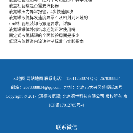
液氩杜瓦罐是否需要汽化器
液氮罐压力异常报警，4步快速解决
液氮罐液氮挥发速度异常？从密封到环境的
带轮杜瓦瓶装卸与搬运要求，详解
液氮罐罐体外部结冰还能正常使用吗
固定式液氮储罐的全面检验周期是多少
低温液体管道内流速控制标准与实践指南
txt地图
网站地图
联系电话： 15611258074 Q Q: 2678388834
邮箱：2678388834@qq.com 地址：北京市大兴区盛顺街20号
Copyright © 2017 (班德液氮罐) 北京德世科技有限公司 版权所有
京
ICP备17012785号-4
联系微信