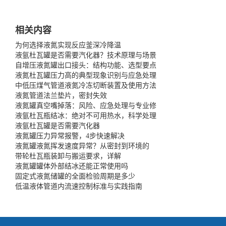
相关内容
为何选择液氮实现反应釜深冷降温
液氩杜瓦罐是否需要汽化器？技术原理与场景
自增压液氮罐出口接头：结构功能、选型要点
液氮杜瓦罐压力高的典型现象识别与应急处理
中低压煤气管道液氮冷冻切断装置及使用方法
液氮管道法兰垫片，密封失效
液氮罐真空嘴掉落：风险、应急处理与专业修
液氩杜瓦瓶结冰：绝对不可用热水，科学处理
液氩杜瓦罐是否需要汽化器
液氮罐压力异常报警，4步快速解决
液氮罐液氮挥发速度异常？从密封到环境的
带轮杜瓦瓶装卸与搬运要求，详解
液氮罐罐体外部结冰还能正常使用吗
固定式液氮储罐的全面检验周期是多少
低温液体管道内流速控制标准与实践指南