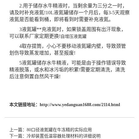
2.用于储存水牛精液时，当剩余量为三分之一时，
请及时补充液氮!10L液氮罐储存一个月后，每3-5天观察
液氮是否能看到桶，即将看到时需要补充液氮。
3液氮罐**充液氮时，如果锁盖周围有出汗现象，
可以联系厂家定期更换!
自增压液氮罐
4取存提筒，小心不要移动液氮罐内壁，导致颈管
划伤导致蒸发增加，甚至报废!
5液氮罐储存水牛精液，可能是由于操作错误导致
精液脱落，或水和冰污垢的积累!需要定期清洗，清洗
后注意倒置自然风干燥!
本文链接地址：
http://www.yedanguan1688.com/2114.html
上一篇：80口径液氮罐在牛冻精的实际应用
下一篇：冷却装置低温容器处理材料的详细说明