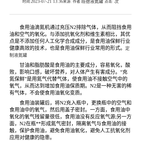
2023-07-21 13:36
班德液氮罐
次
时间:
来源:
作者:
点击:
食用油滴氮机通过充压N2排除气体，从而阻挡食用
油和空气的氧化。与添加抗氧化剂和维生素相比，其优
点是不添加任何人工化学合成成分，是食用油保鲜行业
健康高效的技术，也是食用油保鲜行业常用的形式。
定
制液氮罐
甘油和脂肪酸是食用油的主要成分，容易氧化，酸
败，影响口感，破坏营养，对人体产生有害成分。“充
氮保鲜”是用氮气代替气体，使食用油不接触空气中的
氧气，从而达到增加食用油保质期。N2是一种无害的稀
有气体，不会使食用油氧化变质。
食用油装罐后，将N2充入瓶中，更换瓶中的空气和
食用油中的氧气，然后用盖子密封。一方面，食用油中
氧化的氧气残留量很低，食用油没有反应氧气源;另一方
面，N2在瓶**形成氮气密封，隔离氧气与食用油的接
触，保护食用油，避免食用油氧化，避免人工抗氧化剂
应用对健康的隐患。