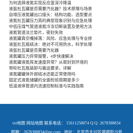
为何选择液氮实现反应釜深冷降温
液氩杜瓦罐是否需要汽化器？技术原理与场景
自增压液氮罐出口接头：结构功能、选型要点
液氮杜瓦罐压力高的典型现象识别与应急处理
中低压煤气管道液氮冷冻切断装置及使用方法
液氮管道法兰垫片，密封失效
液氮罐真空嘴掉落：风险、应急处理与专业修
液氩杜瓦瓶结冰：绝对不可用热水，科学处理
液氩杜瓦罐是否需要汽化器
液氮罐压力异常报警，4步快速解决
液氮罐液氮挥发速度异常？从密封到环境的
带轮杜瓦瓶装卸与搬运要求，详解
液氮罐罐体外部结冰还能正常使用吗
固定式液氮储罐的全面检验周期是多少
低温液体管道内流速控制标准与实践指南
txt地图
网站地图
联系电话： 15611258074 Q Q: 2678388834
邮箱：2678388834@qq.com 地址：北京市大兴区盛顺街20号