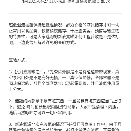
2021-04-27 11:07
班德液氮罐
次
时间:
来源:
作者:
点击:
超低温
液氮罐
保持超低温情况，必须充裕的液氮储存才可一切
正常用以食品类、牧畜精夜储存、干细胞美容、预苗等微生物
的特异性，可是大家选购的新液氮罐如何工程验收是不是达标
呢，下边我给咱解读详尽的查验方式。
查验方式：
1、接到液氮罐之后，*先查验外胆是不是有磕磕碰碰现象，真
空泵出口处是不是完好无损，一旦真空值降低，全部容器不是
隔热保温的，那样全部容器会出現起霜现象，并且液氮使用量
十分大。
2、储罐的內部是不是有脏东西，一旦发觉有脏东西应当马上取
下，避免 時间稍长出現内胆浸蚀现象，大家**是清理下内胆，
随后当然晾晒才可以一切正常应用。
3、新
液氮罐
**次充液氮的情况下必须开展急冷工作中，由于容
器溫度和液氮的温度差较为大，必须小量添充液氮，开展急冷