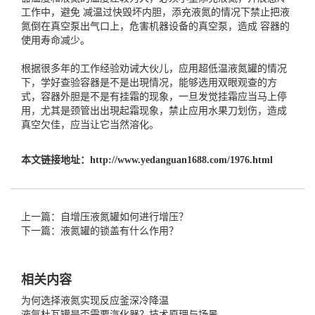
工作中，避免 减温过快毁坏内胆，添充液氮的情况下禁止把液
氮倒在真空泵出气口上，危害机器设备的真空泵，造成 容器的
使用寿命减少。
根据很多年的工作经验劝诫大伙儿，应用超低温
液氮罐
的情况
下，学好查验容器是不是出現情况，能够选用双眼观查的方
式，容器外胆是不是有挂霜的现象，一旦发觉挂霜应当马上停
用，尤其是颈管出出現起霜现象，禁止应用水果刀划伤，造成
真空欠佳，应当让它当然溶化。
本文链接地址：
http://www.yedanguan1688.com/1976.html
上一篇：自增压液氮罐如何进行增压？
下一篇：液氮罐的锁盖有什么作用？
相关内容
为何选择液氮实现反应釜深冷降温
液氩杜瓦罐是否需要汽化器？技术原理与场景