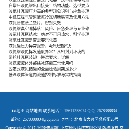
自增压液氮罐出口接头：结构功能、选型要点
液氮杜瓦罐压力高的典型现象识别与应急处理
中低压煤气管道液氮冷冻切断装置及使用方法
液氮管道法兰垫片，密封失效
液氮罐真空嘴掉落：风险、应急处理与专业修
液氩杜瓦瓶结冰：绝对不可用热水，科学处理
液氩杜瓦罐是否需要汽化器
液氮罐压力异常报警，4步快速解决
液氮罐液氮挥发速度异常？从密封到环境的
带轮杜瓦瓶装卸与搬运要求，详解
液氮罐罐体外部结冰还能正常使用吗
固定式液氮储罐的全面检验周期是多少
低温液体管道内流速控制标准与实践指南
txt地图
网站地图
联系电话： 15611258074 Q Q: 2678388834
邮箱：2678388834@qq.com 地址：北京市大兴区盛顺街20号
Copyright © 2017 (班德液氮罐) 北京德世科技有限公司 版权所有
京