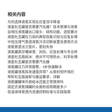
相关内容
为何选择液氮实现反应釜深冷降温
液氩杜瓦罐是否需要汽化器？技术原理与场景
自增压液氮罐出口接头：结构功能、选型要点
液氮杜瓦罐压力高的典型现象识别与应急处理
中低压煤气管道液氮冷冻切断装置及使用方法
液氮管道法兰垫片，密封失效
液氮罐真空嘴掉落：风险、应急处理与专业修
液氩杜瓦瓶结冰：绝对不可用热水，科学处理
液氩杜瓦罐是否需要汽化器
液氮罐压力异常报警，4步快速解决
液氮罐液氮挥发速度异常？从密封到环境的
带轮杜瓦瓶装卸与搬运要求，详解
液氮罐罐体外部结冰还能正常使用吗
固定式液氮储罐的全面检验周期是多少
低温液体管道内流速控制标准与实践指南