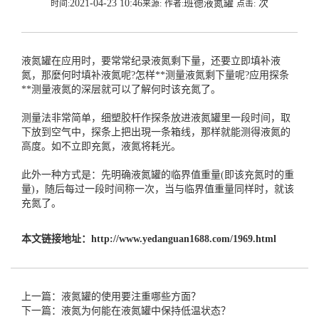
2021-04-23 10:46
班德液氮罐
次
时间:
来源:
作者:
点击:
液氮罐
在应用时，要常常纪录液氮剩下量，还要立即填补液
氮，那麼何时填补液氮呢?怎样**测量液氮剩下量呢?应用探条
**测量液氮的深层就可以了解何时该充氮了。
测量法非常简单，细塑胶杆作探条放进
液氮罐
里一段时间，取
下放到空气中，探条上把出現一条箱线，那样就能测得液氮的
高度。如不立即充氮，液氮将耗光。
此外一种方式是：先明确
液氮罐
的临界值重量(即该充氮时的重
量)，随后每过一段时间称一次，当与临界值重量同样时，就该
充氮了。
本文链接地址：
http://www.yedanguan1688.com/1969.html
上一篇：液氮罐的使用要注重哪些方面？
下一篇：液氮为何能在液氮罐中保持低温状态？