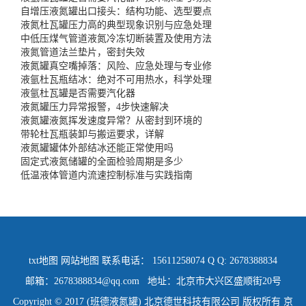
自增压液氮罐出口接头：结构功能、选型要点
液氮杜瓦罐压力高的典型现象识别与应急处理
中低压煤气管道液氮冷冻切断装置及使用方法
液氮管道法兰垫片，密封失效
液氮罐真空嘴掉落：风险、应急处理与专业修
液氩杜瓦瓶结冰：绝对不可用热水，科学处理
液氩杜瓦罐是否需要汽化器
液氮罐压力异常报警，4步快速解决
液氮罐液氮挥发速度异常？从密封到环境的
带轮杜瓦瓶装卸与搬运要求，详解
液氮罐罐体外部结冰还能正常使用吗
固定式液氮储罐的全面检验周期是多少
低温液体管道内流速控制标准与实践指南
txt地图
网站地图
联系电话： 15611258074 Q Q: 2678388834
邮箱：2678388834@qq.com 地址：北京市大兴区盛顺街20号
Copyright © 2017 (班德液氮罐) 北京德世科技有限公司 版权所有
京