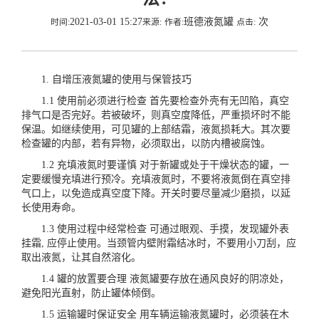
2021-03-01 15:27
班德液氮罐
次
时间:
来源:
作者:
点击:
1.
自增压液氮罐
的使用与保管技巧
1.1 使用前必须进行检查 首先要检查外壳有无凹陷，真空
排气口是否完好。若被破坏，则真空度降低，严重损坏时不能
保温。如继续使用，可见罐的上部结霜，液氮损耗大。其次要
检查罐的内部，若有异物，必须取出，以防内槽被腐蚀。
1.2 充填液氮时要谨慎 对于新罐或处于干燥状态的罐，一
定要缓慢充填进行预冷。充填液氮时，不要将液氮倒在真空排
气口上，以免造成真空度下降。开关时要尽量减少磨损，以延
长使用寿命。
1.3 使用过程中经常检查 可通过眼观、手摸，发现罐外表
挂霜, 应停止使用。当颈管内壁附霜结冰时，不要用小刀刮，应
取出液氮，让其自然溶化。
1.4 罐的放置要合理 液氮罐要存放在通风良好的阴凉处，
避免阳光直射，防止罐体倾倒。
1.5 运输罐时保证安全 用车辆运输液氮罐时，必须装在木