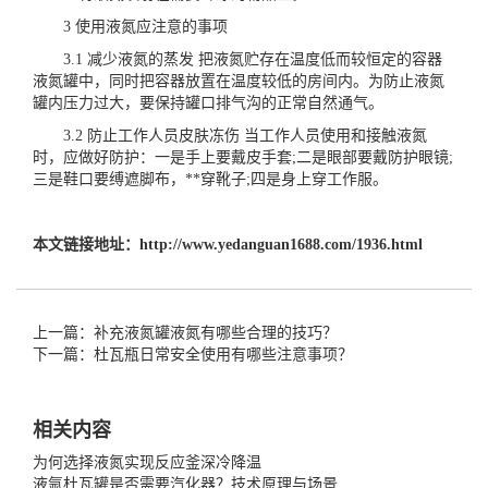
3 使用液氮应注意的事项
3.1 减少液氮的蒸发 把液氮贮存在温度低而较恒定的容器
液氮罐中，同时把容器放置在温度较低的房间内。为防止液氮
罐内压力过大，要保持罐口排气沟的正常自然通气。
3.2 防止工作人员皮肤冻伤 当工作人员使用和接触液氮
时，应做好防护：一是手上要戴皮手套;二是眼部要戴防护眼镜;
三是鞋口要缚遮脚布，**穿靴子;四是身上穿工作服。
本文链接地址：
http://www.yedanguan1688.com/1936.html
上一篇：补充液氮罐液氮有哪些合理的技巧？
下一篇：杜瓦瓶日常安全使用有哪些注意事项？
相关内容
为何选择液氮实现反应釜深冷降温
液氩杜瓦罐是否需要汽化器？技术原理与场景