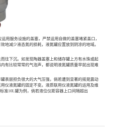
运用服务设施的盖塞，严禁运用自做的盖塞堵紧盖口，
有效地减少液态氮的损耗，液氮罐应置放到阴凉的地域。
而往下沉。如发现陶器盖塞上和储存罐上方有水珠或起
器内有比较常常的气泡声，都说明液氮罐质量早就出现难
罐表层担负很大的大气压强，倘若遭到显著的摇晃震动
联用仪液氮罐的固定不变。液质联用仪液氮罐的运用及维
标准10L罐为例，倘若液位仪距容器上口间隔超出