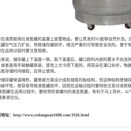
液质联用仪液氮罐的盖塞上放置物品，要让蒸发的N2能够自然外流。应
氮罐空气压力扩张，导致储存罐损坏，情况严重的可导致安全风险。便于
罐在运用过程时要注意观察。
说，储存罐上下温度一致，取下盖塞后，罐口腔科內部的雾水不向流失
，或者是用手碰触罐表层，感觉上方冷而下面热，用耳朵在灌口处听，陶
态氮存储时间缩短，应停止使用。
存罐保温隔热，罐里被方案设计成机械泵的板结构，但这种结构使储存
的破坏性，很容易导致液氮罐损坏，因而在运输过程时要特别注意对液质
 液氮罐在运用过程中，要经常检查罐内的液态氮量，有利于马上弥补。以*
，或者液位仪。
接地址：
http://www.yedanguan1688.com/1926.html