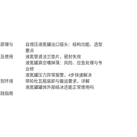
术原理与
自增压液氮罐出口接头：结构功能、选型
要点
置及使用
液氮管道法兰垫片，密封失效
液氮罐真空嘴掉落：风险、应急处理与专
业修
液氮罐压力异常报警，4步快速解决
封到环境
带轮杜瓦瓶装卸与搬运要求，详解
液氮罐罐体外部结冰还能正常使用吗
实践指南