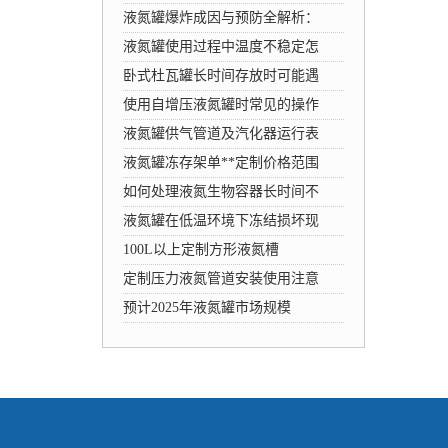
液氮罐爆炸成因与预防全解析：
液氮罐使用过程中温度不稳定怎
卧式杜瓦罐长时间存放时可能遇
使用自增压液氮罐时常见的操作
液氮罐供气管道及汽化器运行表
液氮罐冻存架单**定制价格范围
如何处理液氮生物容器长时间不
液氮罐在低温环境下冻结损坏现
100L以上定制方形液氮槽
定制压力液氮管道安装使用注意
预计2025年液氮罐市场规模