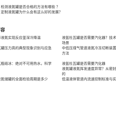
：检测液氮罐是否合格的方法有哪些 ？
：定制液氮罐为什么会有这么好的发展？
内容
择液氮实现反应釜深冷降温
液氩杜瓦罐是否需要汽化器？技
场景
瓦罐压力高的典型现象识别与应急
中低压煤气管道液氮冷冻切断装
方法
瓦瓶结冰：绝对不可用热水，科学
液氩杜瓦罐是否需要汽化器
液氮罐液氮挥发速度异常？从密
的
液氮储罐的全面检验周期是多少
低温液体管道内流速控制标准与