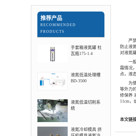
推荐产品
RECOMMENDED
PRODUCTS
严禁在
防止液
手套箱液氮罐 杜
对液氮
瓦瓶175-1.4
一般来
霜情况
点，液
液氮低温处理槽
BD-3500
为使储
等外力
修保养
11cm
液氮低温切削系
统
本文链
液氮冷却模具 挤
压机模具液氮冷