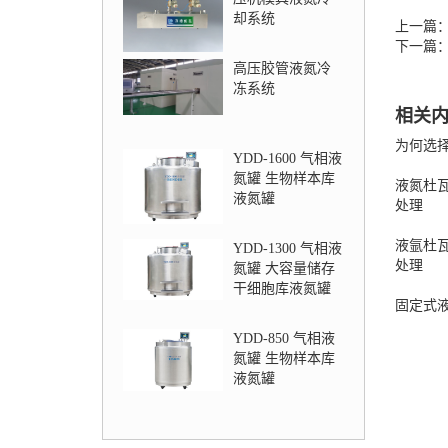
却系统
上一篇
下一篇
高压胶管液氮冷
冻系统
相关
为何选
YDD-1600 气相液
氮罐 生物样本库
液氮杜
液氮罐
处理
液氩杜
YDD-1300 气相液
处理
氮罐 大容量储存
干细胞库液氮罐
固定式
YDD-850 气相液
氮罐 生物样本库
液氮罐