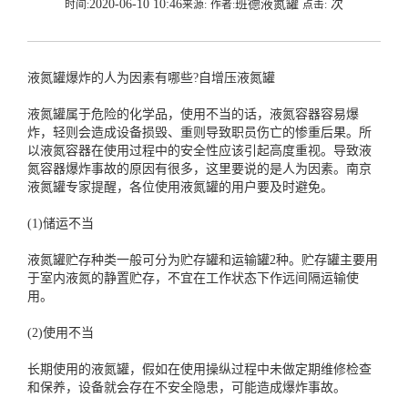
2020-06-10 10:46
班德液氮罐
次
时间:
来源:
作者:
点击:
液氮罐爆炸的人为因素有哪些?
自增压液氮罐
液氮罐属于危险的化学品，使用不当的话，液氮容器容易爆
炸，轻则会造成设备损毁、重则导致职员伤亡的惨重后果。所
以液氮容器在使用过程中的安全性应该引起高度重视。导致液
氮容器爆炸事故的原因有很多，这里要说的是人为因素。南京
液氮罐专家提醒，各位使用液氮罐的用户要及时避免。
(1)储运不当
液氮罐贮存种类一般可分为贮存罐和运输罐2种。贮存罐主要用
于室内液氮的静置贮存，不宜在工作状态下作远间隔运输使
用。
(2)使用不当
长期使用的液氮罐，假如在使用操纵过程中未做定期维修检查
和保养，设备就会存在不安全隐患，可能造成爆炸事故。