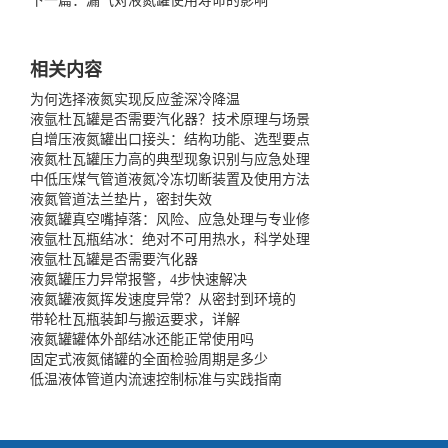
下一篇：漏气对液氮罐使用寿命的影响
相关内容
为何选择液氮实现反应釜深冷降温
液氩杜瓦罐是否需要汽化器？技术原理与场景
自增压液氮罐出口接头：结构功能、选型要点
液氮杜瓦罐压力高的典型现象识别与应急处理
中低压煤气管道液氮冷冻切断装置及使用方法
液氮管道法兰垫片，密封失效
液氮罐真空嘴掉落：风险、应急处理与专业修
液氩杜瓦瓶结冰：绝对不可用热水，科学处理
液氩杜瓦罐是否需要汽化器
液氮罐压力异常报警，4步快速解决
液氮罐液氮挥发速度异常？从密封到环境的
带轮杜瓦瓶装卸与搬运要求，详解
液氮罐罐体外部结冰还能正常使用吗
固定式液氮储罐的全面检验周期是多少
低温液体管道内流速控制标准与实践指南