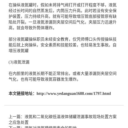
在操纵液氮罐时，假如未将排气阀打开或打开程度不够，液氮
经过长时间的自然蒸发后，内筒压力升高。此时若没有安全保
护装置，压力持续升高，就有可能导致增压管底部接管原有缺
陷处开裂。一旦液氮渗漏到夹层空间后气化，夹层压力迅速升
高，就会导致外筒体爆炸。
部分液氮罐操纵职员未经安全教育，仅凭师傅口头传授操纵技
能后就上岗操纵，安全素质和技能较差，也轻易发生事故。
自
增压液氮罐
(3)液氮泄漏
在内胆里的液氮长期不能正常排出，或者大量渗漏到夹层空间
气化，也有可能导致液氮容器发生爆炸。
本文链接地址：
http://www.yedanguan1688.com/1797.html
上一篇：液氮和二氧化碳低温液体储罐泄漏事故现场处置方案
之应急处置