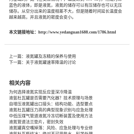
蓝色的液体，即是液氮，液氮的储存可以有压储存也可以无压
储存。从空分出来的温度相差不大，但是随着时间延长温度会
越来越高，并且液氮的密度会变小。
本文链接地址：
http://www.yedanguan1688.com/1786.html
上一篇：液氮罐及冻精的保养与使用
下一篇：关于液氮罐速率降温的讨论
相关内容
为何选择液氮实现反应釜深冷降温
液氩杜瓦罐是否需要汽化器？技术原理与场景
自增压液氮罐出口接头：结构功能、选型要点
液氮杜瓦罐压力高的典型现象识别与应急处理
中低压煤气管道液氮冷冻切断装置及使用方法
液氮管道法兰垫片，密封失效
液氮罐真空嘴掉落：风险、应急处理与专业修
液氩杜瓦瓶结冰：绝对不可用热水，科学处理