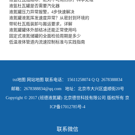
液氩杜瓦罐是否需要汽化器
液氮罐压力异常报警，4步快速解决
液氮罐液氮挥发速度异常？从密封到环境的
带轮杜瓦瓶装卸与搬运要求，详解
液氮罐罐体外部结冰还能正常使用吗
固定式液氮储罐的全面检验周期是多少
低温液体管道内流速控制标准与实践指南
txt地图
网站地图
联系电话： 15611258074 Q Q: 2678388834
邮箱：2678388834@qq.com 地址：北京市大兴区盛顺街20号
Copyright © 2017 (班德液氮罐) 北京德世科技有限公司 版权所有
京
ICP备17012785号-4
联系微信