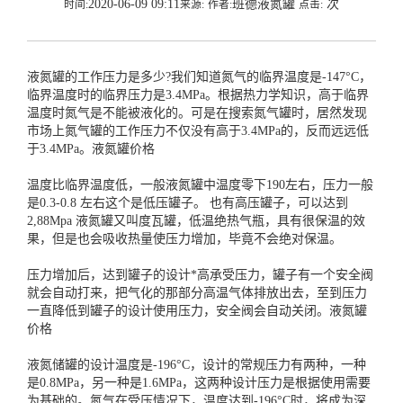
2020-06-09 09:11
班德液氮罐
次
时间:
来源:
作者:
点击:
液氮罐的工作压力是多少?我们知道氮气的临界温度是-147°C，
临界温度时的临界压力是3.4MPa。根据热力学知识，高于临界
温度时氮气是不能被液化的。可是在搜索氮气罐时，居然发现
市场上氮气罐的工作压力不仅没有高于3.4MPa的，反而远远低
于3.4MPa。
液氮罐价格
温度比临界温度低，一般液氮罐中温度零下190左右，压力一般
是0.3-0.8 左右这个是低压罐子。 也有高压罐子，可以达到
2,88Mpa 液氮罐又叫度瓦罐，低温绝热气瓶，具有很保温的效
果，但是也会吸收热量使压力增加，毕竟不会绝对保温。
压力增加后，达到罐子的设计*高承受压力，罐子有一个安全阀
就会自动打来，把气化的那部分高温气体排放出去，至到压力
一直降低到罐子的设计使用压力，安全阀会自动关闭。
液氮罐
价格
液氮储罐的设计温度是-196°C，设计的常规压力有两种，一种
是0.8MPa，另一种是1.6MPa，这两种设计压力是根据使用需要
为基础的。氮气在受压情况下，温度达到-196°C时，将成为深