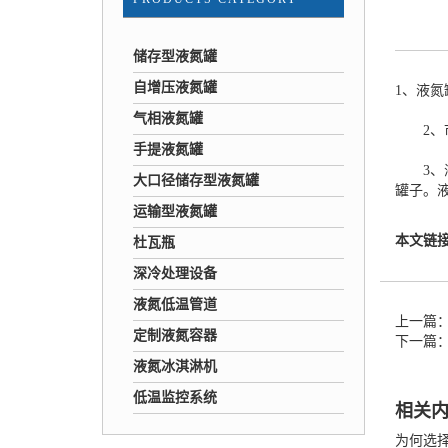
储存型液氮罐
自增压液氮罐
1、液
气相液氮罐
2、市
手提液氮罐
3、液
大口径储存型液氮罐
罐子。
运输型液氮罐
本文链
杜瓦瓶
深冷处理设备
液氮低温管道
上一篇
定制液氮容器
下一篇
液氮冰淇淋机
低温监控系统
相关
为何选