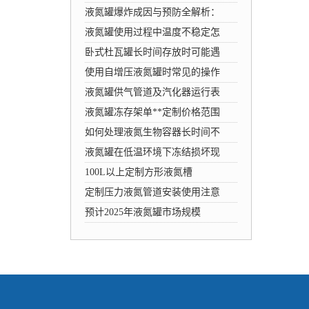
液氮罐爆炸成因与预防全解析：
液氮罐使用过程中温度不稳定怎
卧式杜瓦罐长时间存放时可能遇
使用自增压液氮罐时常见的操作
液氮罐供气管道及汽化器运行表
液氮罐冻存架单**定制价格范围
如何处理液氮生物容器长时间不
液氮罐在低温环境下冻结损坏现
100L以上定制方形液氮槽
定制压力液氮管道安装使用注意
预计2025年液氮罐市场规模