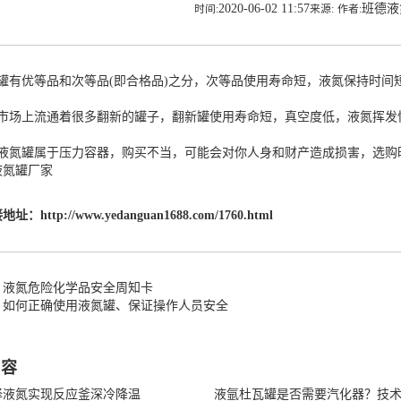
2020-06-02 11:57
班德
时间:
来源:
作者:
氮罐有优等品和次等品(即合格品)之分，次等品使用寿命短，液氮保持时
场上流通着很多翻新的罐子，翻新罐使用寿命短，真空度低，液氮挥发
氮罐属于压力容器，购买不当，可能会对你人身和财产造成损害，选购
液氮罐厂家
接地址：
http://www.yedanguan1688.com/1760.html
：液氮危险化学品安全周知卡
：如何正确使用液氮罐、保证操作人员安全
内容
择液氮实现反应釜深冷降温
液氩杜瓦罐是否需要汽化器？技