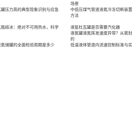
场景
瓦罐压力高的典型现象识别与应急
中低压煤气管道液氮冷冻切断装
方法
瓦瓶结冰：绝对不可用热水，科学
液氩杜瓦罐是否需要汽化器
液氮罐液氮挥发速度异常？从密
的
液氮储罐的全面检验周期是多少
低温液体管道内流速控制标准与