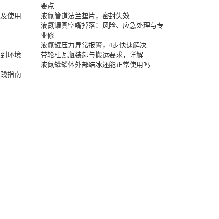
要点
置及使用
液氮管道法兰垫片，密封失效
液氮罐真空嘴掉落：风险、应急处理与专
业修
液氮罐压力异常报警，4步快速解决
封到环境
带轮杜瓦瓶装卸与搬运要求，详解
液氮罐罐体外部结冰还能正常使用吗
实践指南