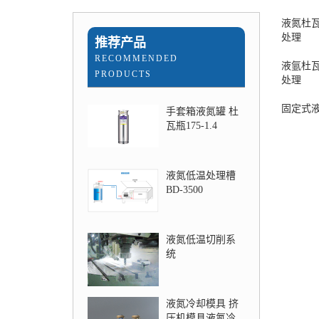
液氮杜
处理
推荐产品
RECOMMENDED
液氩杜
PRODUCTS
处理
固定式
手套箱液氮罐 杜
瓦瓶175-1.4
液氮低温处理槽
BD-3500
液氮低温切削系
统
液氮冷却模具 挤
压机模具液氮冷