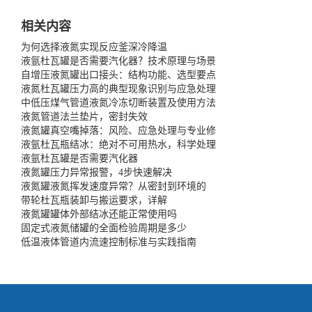
相关内容
为何选择液氮实现反应釜深冷降温
液氩杜瓦罐是否需要汽化器？技术原理与场景
自增压液氮罐出口接头：结构功能、选型要点
液氮杜瓦罐压力高的典型现象识别与应急处理
中低压煤气管道液氮冷冻切断装置及使用方法
液氮管道法兰垫片，密封失效
液氮罐真空嘴掉落：风险、应急处理与专业修
液氩杜瓦瓶结冰：绝对不可用热水，科学处理
液氩杜瓦罐是否需要汽化器
液氮罐压力异常报警，4步快速解决
液氮罐液氮挥发速度异常？从密封到环境的
带轮杜瓦瓶装卸与搬运要求，详解
液氮罐罐体外部结冰还能正常使用吗
固定式液氮储罐的全面检验周期是多少
低温液体管道内流速控制标准与实践指南