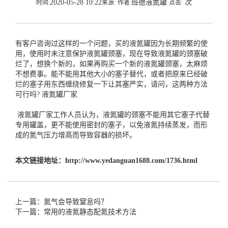
2020-05-28 10:22
班德液氮罐
次
时间:
来源:
作者:
点击:
有客户咨询过这样的一个问题，买的液氮罐因为长期频繁的使
用，使用时未注意保护液氮罐颈塞，现在导致液氮罐的颈塞破
烂了，想换个新的，如果再购买一个新的液氮罐颈塞，太麻烦
不想费事。能不能用其他大小的塞子替代，或者把原来已经破
烂的塞子用东西缠绕修复一下让其塞严实，请问，这两种方法
可行吗?
液氮罐厂家
液氮罐厂家
工作人员认为，液氮罐的颈塞不能用其它塞子代替
专用罐盖，更不能使用密封的塞子，以免液氮持续蒸发，而形
成的氮气压力增高而导致容器的损坏。
本文链接地址：
http://www.yedanguan1688.com/1736.html
上一篇：氮气会导致窒息吗？
下一篇：常用的液氮静态配氮技术方法