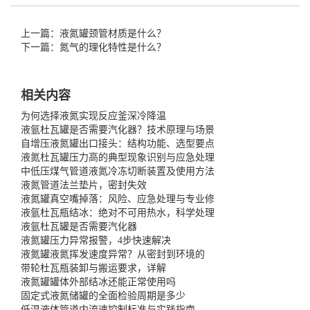
上一篇：液氮罐颈管材质是什么？
下一篇：氮气的理化特性是什么？
相关内容
为何选择液氮实现反应釜深冷降温
液氩杜瓦罐是否需要汽化器？技术原理与场景
自增压液氮罐出口接头：结构功能、选型要点
液氮杜瓦罐压力高的典型现象识别与应急处理
中低压煤气管道液氮冷冻切断装置及使用方法
液氮管道法兰垫片，密封失效
液氮罐真空嘴掉落：风险、应急处理与专业修
液氩杜瓦瓶结冰：绝对不可用热水，科学处理
液氩杜瓦罐是否需要汽化器
液氮罐压力异常报警，4步快速解决
液氮罐液氮挥发速度异常？从密封到环境的
带轮杜瓦瓶装卸与搬运要求，详解
液氮罐罐体外部结冰还能正常使用吗
固定式液氮储罐的全面检验周期是多少
低温液体管道内流速控制标准与实践指南