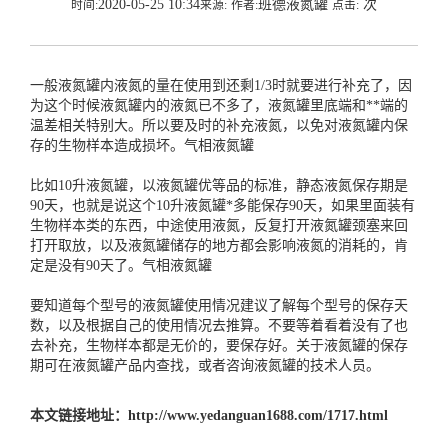
2020-05-25 10:34
班德液氮罐
次
时间:
来源:
作者:
点击:
一般液氮罐内液氮的量在使用到还剩1/3时就要进行补充了，因
为这个时候液氮罐内的液氮已不多了，液氮罐里底端和**端的
温差相关特别大。所以要及时的补充液氮，以免对液氮罐内保
存的生物样本造成损坏。
气相液氮罐
比如10升液氮罐，以液氮罐优等品的标准，静态液氮保存期是
90天，也就是说这个10升液氮罐*多能保存90天，如果里面装有
生物样本类的东西，中途使用液氮，反复打开液氮罐颈塞来回
打开取放，以及液氮罐储存的地方都会影响液氮的消耗的，肯
定是没有90天了。
气相液氮罐
要知道每个型号的液氮罐使用情况建议了解每个型号的保存天
数，以及根据自己的使用情况去推算。不要等着看着没有了也
去补充，生物样本都是无价的，要保存好。关于液氮罐的保存
期可在液氮罐产品内查找，或者咨询液氮罐的技术人员。
本文链接地址：
http://www.yedanguan1688.com/1717.html