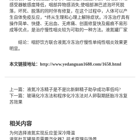
感受器敏感度降低，咽部异物感消失;使咽部淋巴滤泡坏死脱
落，坏死、脱落的同时伴有修复，在这个过程中，人体可以产
生自体免疫反应，*终从生理和心理上解除症状。冷冻治疗具有
操作简单、快捷、无出血、无疼痛、创面修复快及瘢痕不易形
成等优点，是治疗慢性咽炎较为可取的一种方法。
液氮罐厂家
结论：咽舒饮方联合液氮冷冻治疗慢性单纯性咽炎效果更
明显。
本文链接地址：
http://www.yedanguan1688.com/1658.html
上一篇：液氮冷冻精子是不是比新鲜精子助孕成功率低吗?
下一篇：玻璃化冷冻法和程序化冷冻法对人卵裂期胚胎冷冻复
苏效果
相关内容
为何选择液氮实现反应釜深冷降温
液氩杜瓦罐是否需要汽化器？技术原理与场景