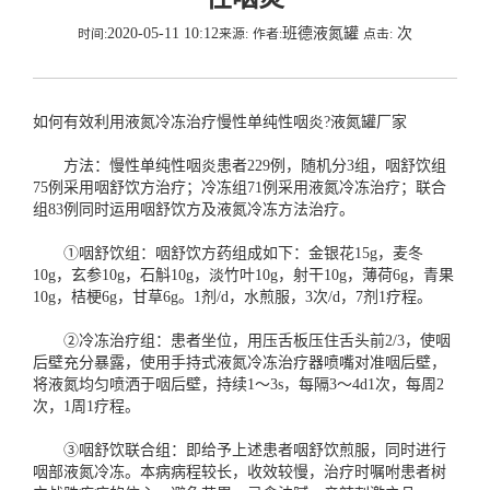
2020-05-11 10:12
班德液氮罐
次
时间:
来源:
作者:
点击:
如何有效利用液氮冷冻治疗慢性单纯性咽炎?
液氮罐厂家
方法：慢性单纯性咽炎患者229例，随机分3组，咽舒饮组
75例采用咽舒饮方治疗；冷冻组71例采用液氮冷冻治疗；联合
组83例同时运用咽舒饮方及液氮冷冻方法治疗。
①咽舒饮组：咽舒饮方药组成如下：金银花15g，麦冬
10g，玄参10g，石斛10g，淡竹叶10g，射干10g，薄荷6g，青果
10g，桔梗6g，甘草6g。1剂/d，水煎服，3次/d，7剂1疗程。
②冷冻治疗组：患者坐位，用压舌板压住舌头前2/3，使咽
后壁充分暴露，使用手持式液氮冷冻治疗器喷嘴对准咽后壁，
将液氮均匀喷洒于咽后壁，持续1～3s，每隔3～4d1次，每周2
次，1周1疗程。
③咽舒饮联合组：即给予上述患者咽舒饮煎服，同时进行
咽部液氮冷冻。本病病程较长，收效较慢，治疗时嘱咐患者树