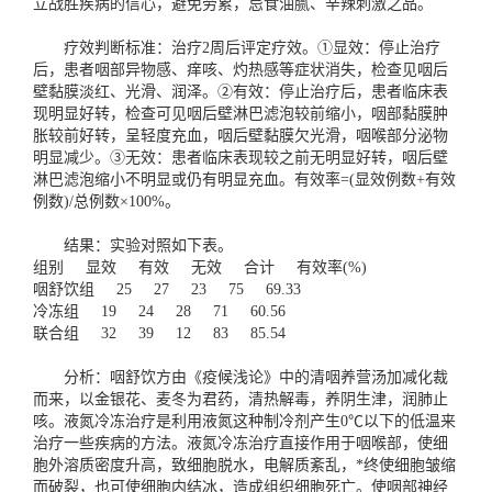
立战胜疾病的信心，避免劳累，忌食油腻、辛辣刺激之品。
疗效判断标准：治疗2周后评定疗效。①显效：停止治疗
后，患者咽部异物感、痒咳、灼热感等症状消失，检查见咽后
壁黏膜淡红、光滑、润泽。②有效：停止治疗后，患者临床表
现明显好转，检查可见咽后壁淋巴滤泡较前缩小，咽部黏膜肿
胀较前好转，呈轻度充血，咽后壁黏膜欠光滑，咽喉部分泌物
明显减少。③无效：患者临床表现较之前无明显好转，咽后壁
淋巴滤泡缩小不明显或仍有明显充血。有效率=(显效例数+有效
例数)/总例数×100%。
结果：实验对照如下表。
组别 显效 有效 无效 合计 有效率(%)
咽舒饮组 25 27 23 75 69.33
冷冻组 19 24 28 71 60.56
联合组 32 39 12 83 85.54
分析：咽舒饮方由《疫候浅论》中的清咽养营汤加减化裁
而来，以金银花、麦冬为君药，清热解毒，养阴生津，润肺止
咳。液氮冷冻治疗是利用液氮这种制冷剂产生0℃以下的低温来
治疗一些疾病的方法。液氮冷冻治疗直接作用于咽喉部，使细
胞外溶质密度升高，致细胞脱水，电解质紊乱，*终使细胞皱缩
而破裂，也可使细胞内结冰，造成组织细胞死亡。使咽部神经