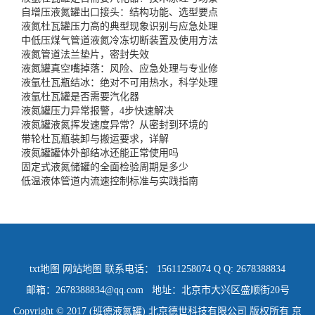
自增压液氮罐出口接头：结构功能、选型要点
液氮杜瓦罐压力高的典型现象识别与应急处理
中低压煤气管道液氮冷冻切断装置及使用方法
液氮管道法兰垫片，密封失效
液氮罐真空嘴掉落：风险、应急处理与专业修
液氩杜瓦瓶结冰：绝对不可用热水，科学处理
液氩杜瓦罐是否需要汽化器
液氮罐压力异常报警，4步快速解决
液氮罐液氮挥发速度异常？从密封到环境的
带轮杜瓦瓶装卸与搬运要求，详解
液氮罐罐体外部结冰还能正常使用吗
固定式液氮储罐的全面检验周期是多少
低温液体管道内流速控制标准与实践指南
txt地图
网站地图
联系电话： 15611258074 Q Q: 2678388834
邮箱：2678388834@qq.com 地址：北京市大兴区盛顺街20号
Copyright © 2017 (班德液氮罐) 北京德世科技有限公司 版权所有
京